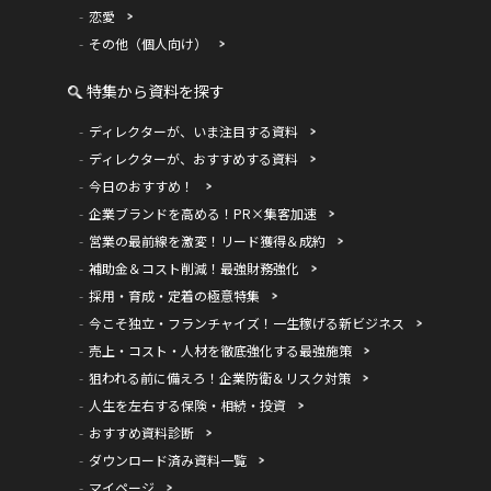
恋愛
その他（個人向け）
特集から資料を探す
ディレクターが、いま注目する資料
ディレクターが、おすすめする資料
今日のおすすめ！
企業ブランドを高める！PR×集客加速
営業の最前線を激変！リード獲得＆成約
補助金＆コスト削減！最強財務強化
採用・育成・定着の極意特集
今こそ独立・フランチャイズ！一生稼げる新ビジネス
売上・コスト・人材を徹底強化する最強施策
狙われる前に備えろ！企業防衛＆リスク対策
人生を左右する保険・相続・投資
おすすめ資料診断
ダウンロード済み資料一覧
マイページ