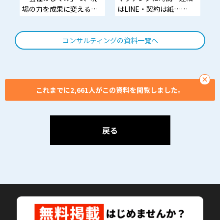
場の力を成果に変える。
はLINE・契約は紙…
72 万円/社員の埋没利益を
現場の混乱、全部まとめ
掘り起こすには?
て“1つ”で解決する方法と
コンサルティングの資料一覧へ
は？
今すぐ知ってください、
この一元化ソリューショ
ン！
×
これまでに2,661人がこの資料を閲覧しました。
戻る