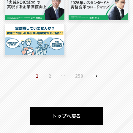
1
2
…
250
→
トップへ戻る