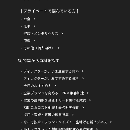
[ プライベートで悩んでいる方 ]
お金
仕事
健康・メンタルヘルス
恋愛
その他（個人向け）
特集から資料を探す
ディレクターが、いま注目する資料
ディレクターが、おすすめする資料
今日のおすすめ！
企業ブランドを高める！PR×集客加速
営業の最前線を激変！リード獲得＆成約
補助金＆コスト削減！最強財務強化
採用・育成・定着の極意特集
今こそ独立・フランチャイズ！一生稼げる新ビジネス
売上・コスト・人材を徹底強化する最強施策