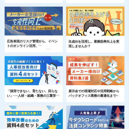
ない方に最適
最新のマーケティング戦略や業務効
率化のヒントをまとめた特集ページ
を公開しました。​
広告表現のリスク管理から、イベン
生成AIを活用し、業務効率向上を実
トのオンライン活用、
現しませんか？
デジタルサイネージやSNS広告にお
けるタレント起用まで──
「採用できない、育たない、回らな
展示会での現場対応や活用戦略から
い」──人材・組織・業務の三重苦に
バックオフィス業務の最適化まで─
効く“プロの知見”が無料で手に入
る！