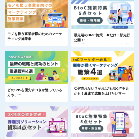
モノを扱う事業者様のためのマーケ
最先端のBtoC施策 今だけ一部先行
ティング施策集
公開！
効率重視の販促×ブランド力強化×制
作支援
“明日から使える”ポイントを厳選公
開
なぜ売れない？それは“仕掛け”不足
どのSNSを優先すべきか迷っている
かも！最速で成果を上げたいマーケ
方や、
ターへ
プロモーション施策を探している企
業担当者へ