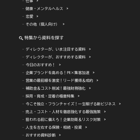
仕事
健康・メンタルヘルス
恋愛
その他（個人向け）
特集から資料を探す
ディレクターが、いま注目する資料
ディレクターが、おすすめする資料
今日のおすすめ！
企業ブランドを高める！PR×集客加速
営業の最前線を激変！リード獲得＆成約
補助金＆コスト削減！最強財務強化
採用・育成・定着の極意特集
今こそ独立・フランチャイズ！一生稼げる新ビジネス
売上・コスト・人材を徹底強化する最強施策
狙われる前に備えろ！企業防衛＆リスク対策
人生を左右する保険・相続・投資
おすすめ資料診断