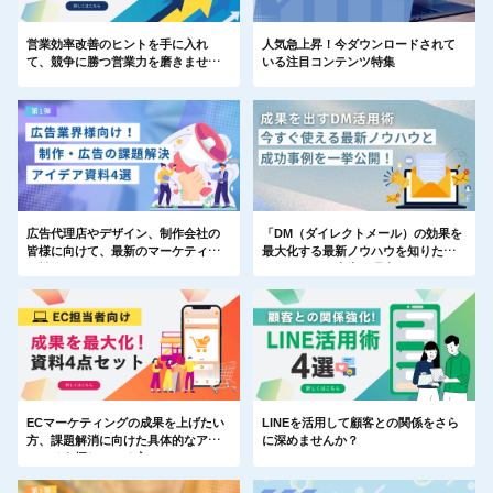
営業効率改善のヒントを手に入れ
人気急上昇！今ダウンロードされて
て、競争に勝つ営業力を磨きません
いる注目コンテンツ特集
か？
広告代理店やデザイン、制作会社の
「DM（ダイレクトメール）の効果を
皆様に向けて、最新のマーケティン
最大化する最新ノウハウを知りた
グ戦略や
い！」そんな広告代理店・マーケテ
業務効率化のヒントをまとめた特集
ィング・営業担当者の方へ
ページをご用意いたしました！
ECマーケティングの成果を上げたい
LINEを活用して顧客との関係をさら
方、課題解消に向けた具体的なアプ
に深めませんか？
ローチを探している方