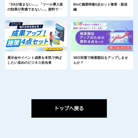
BtoC施策特集5点セット集客・販促
「DXが進まない…」「ツール導入後
編
の効果が実感できない…」資料でま
とめて解決！
展示会やイベント成果を本気で伸ば
SEO対策で検索順位をアップしませ
したい攻めのビジネス担当者
んか？
トップへ戻る