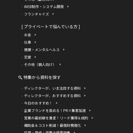
WEB制作・システム開発
フランチャイズ
[ プライベートで悩んでいる方 ]
お金
仕事
健康・メンタルヘルス
恋愛
その他（個人向け）
特集から資料を探す
ディレクターが、いま注目する資料
ディレクターが、おすすめする資料
今日のおすすめ！
企業ブランドを高める！PR×集客加速
営業の最前線を激変！リード獲得＆成約
補助金＆コスト削減！最強財務強化
採用・育成・定着の極意特集