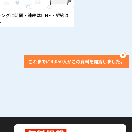
チングに時間・連絡はLINE・契約は
の混乱、全部まとめて“1つ”で解決す
法とは？
ぐ知ってください、この一元化ソ
ーション！
×
これまでに4,050人がこの資料を閲覧しました。