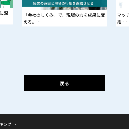
らに深
「会社のしくみ」で、現場の力を成果に変
マッ
える。
紙…
72 万円/社員の埋没利益を掘り起こすに
現場
は?
る方
今す
リュ
戻る
キング