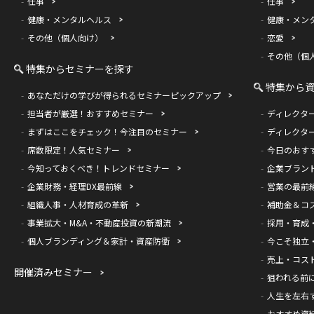
仕事
仕事
健康・メンタルヘルス
健康・メン
その他（個人向け）
恋愛
その他（個
特集からセミナーを探す
特集から
あなただけの学びが得られるセミナーピックアップ
担当者が厳選！おすすめセミナー
ディレクタ
まずはここをチェック！今注目のセミナー
ディレクタ
席数限定！人気セミナー
今日のおす
今知っておくべき！トレンドセミナー
企業ブラン
企業財務・経理DX最前線
営業の最前
組織人事・人材育成の革新
補助金＆コ
事業拡大・M&A・不動産投資の新潮流
採用・育成
個人ブランディング＆家計・資産防衛
今こそ独立
売上・コス
開催済みセミナー
狙われる前
人生を左右
おすすめ資