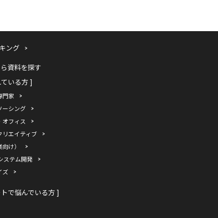
キング
から資料を探す
れている方 ]
専門家
ソーシング
・オフィス
クリエイティブ
業向け）
システム開発
イズ
ートで悩んでいる方 ]