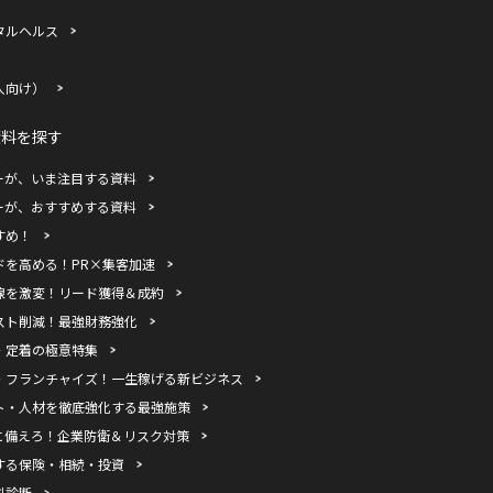
タルヘルス
人向け）
資料を探す
ーが、いま注目する資料
ーが、おすすめする資料
すめ！
ドを高める！PR×集客加速
線を激変！リード獲得＆成約
スト削減！最強財務強化
・定着の極意特集
・フランチャイズ！一生稼げる新ビジネス
ト・人材を徹底強化する最強施策
に備えろ！企業防衛＆リスク対策
する保険・相続・投資
料診断