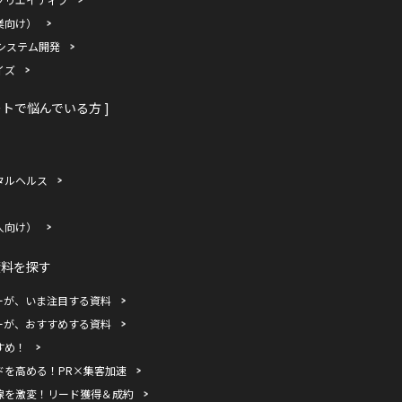
業向け）
システム開発
イズ
ートで悩んでいる方 ]
タルヘルス
人向け）
資料を探す
ーが、いま注目する資料
ーが、おすすめする資料
すめ！
ドを高める！PR×集客加速
線を激変！リード獲得＆成約