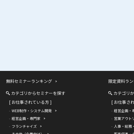
無料セミナーランキング
限定資料ラン
カテゴリからセミナーを探す
カテゴリ
[ お仕事されている方 ]
[ お仕事さ
WEB制作・システム開発
経営企画・
経営企画・専門家
営業アウト
フランチャイズ
人事・総務
その他（企業向け）
販売促進・