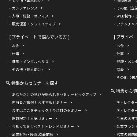
カンファレンス
その他（企
人事・総務・オフィス
WEB制作・
販売促進・クリエイティブ
フランチャ
[ プライベートで悩んでいる方 ]
[ プライベ
お金
お金
仕事
仕事
健康・メンタルヘルス
健康・メン
その他（個人向け）
恋愛
その他（個
特集からセミナーを探す
特集から
あなただけの学びが得られるセミナーピックアップ
担当者が厳選！おすすめセミナー
ディレクタ
まずはここをチェック！今注目のセミナー
ディレクタ
席数限定！人気セミナー
今日のおす
今知っておくべき！トレンドセミナー
企業ブラン
企業財務・経理DX最前線
営業の最前