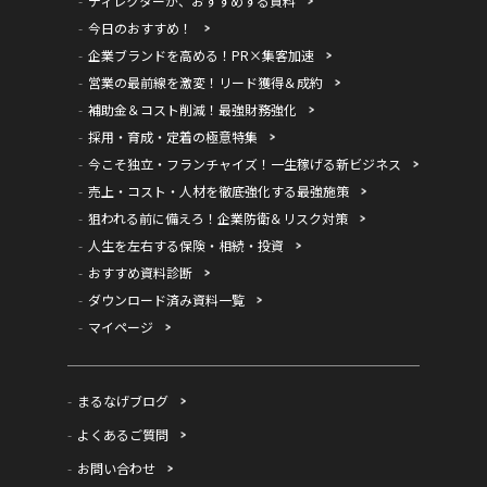
ディレクターが、おすすめする資料
今日のおすすめ！
企業ブランドを高める！PR×集客加速
営業の最前線を激変！リード獲得＆成約
補助金＆コスト削減！最強財務強化
採用・育成・定着の極意特集
今こそ独立・フランチャイズ！一生稼げる新ビジネス
売上・コスト・人材を徹底強化する最強施策
狙われる前に備えろ！企業防衛＆リスク対策
人生を左右する保険・相続・投資
おすすめ資料診断
ダウンロード済み資料一覧
マイページ
まるなげブログ
よくあるご質問
お問い合わせ