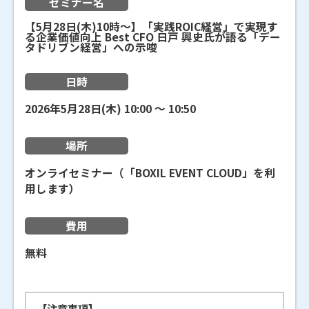
セミナー名
【5月28日(木)10時～】「実践ROIC経営」で実現す
る企業価値向上 Best CFO 日戸 興史氏が語る「デー
タドリブン経営」への示唆
日時
2026年5月28日(木)
10:00
〜
10:50
場所
オンライセミナー（「BOXIL EVENT CLOUD」を利
用します）
費用
無料
【注意事項】