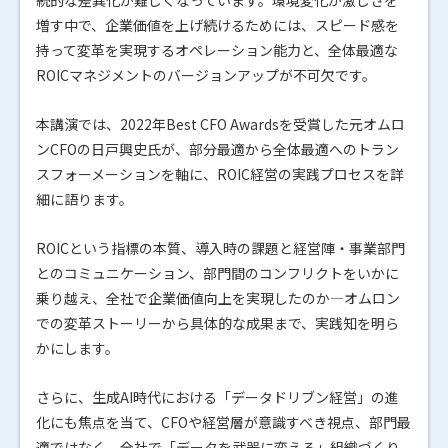
増す中で、企業価値を上げ続けるためには、スピード感を
持って変革を実現するオペレーション能力と、全体最適な
ROICマネジメントのバージョンアップが不可欠です。
本講演では、2022年Best CFO Awardsを受賞した元オムロ
ンCFOの日戸興史氏が、部分最適から全体最適へのトラン
スフォーメーションを軸に、ROIC経営の実践プロセスを詳
細に語ります。
ROICという指標の本質、導入時の課題と経営陣・事業部門
とのコミュニケーション、部門間のコンフリクトをいかに
乗り越え、全社で企業価値向上を実現したのか―オムロン
での変革ストーリーから具体的な成果まで、実践知を明ら
かにします。
さらに、生成AI時代における「データドリブン経営」の進
化にも焦点を当て、CFOや経営層が意識すべき視点、部門最
適ではなく、全社で「データを武器に変える」組織づくり