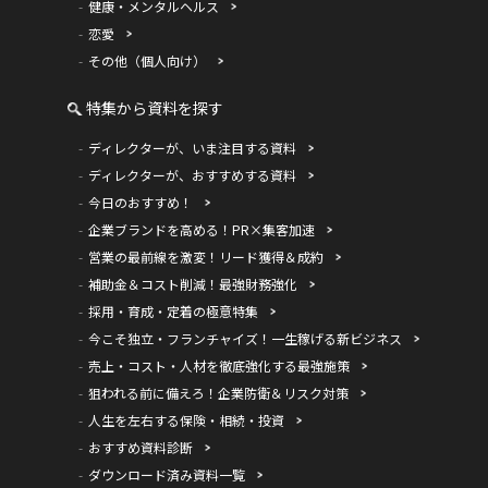
健康・メンタルヘルス
恋愛
その他（個人向け）
特集から資料を探す
ディレクターが、いま注目する資料
ディレクターが、おすすめする資料
今日のおすすめ！
企業ブランドを高める！PR×集客加速
営業の最前線を激変！リード獲得＆成約
補助金＆コスト削減！最強財務強化
採用・育成・定着の極意特集
今こそ独立・フランチャイズ！一生稼げる新ビジネス
売上・コスト・人材を徹底強化する最強施策
狙われる前に備えろ！企業防衛＆リスク対策
人生を左右する保険・相続・投資
おすすめ資料診断
ダウンロード済み資料一覧