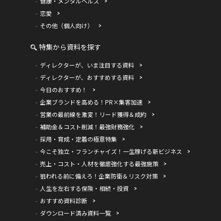
健康・メンタルヘルス
恋愛
その他（個人向け）
特集から資料を探す
ディレクターが、いま注目する資料
ディレクターが、おすすめする資料
今日のおすすめ！
企業ブランドを高める！PR×集客加速
営業の最前線を激変！リード獲得＆成約
補助金＆コスト削減！最強財務強化
採用・育成・定着の極意特集
今こそ独立・フランチャイズ！一生稼げる新ビジネス
売上・コスト・人材を徹底強化する最強施策
狙われる前に備えろ！企業防衛＆リスク対策
人生を左右する保険・相続・投資
おすすめ資料診断
ダウンロード済み資料一覧