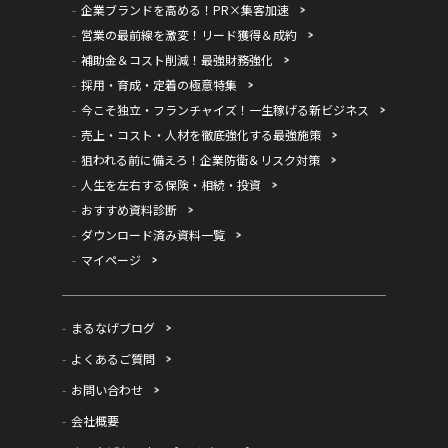
企業ブランドを高める！PR×集客加速
営業の最前線を激変！リード獲得＆成約
補助金＆コスト削減！最強財務強化
採用・育成・定着の極意特集
今こそ独立・フランチャイズ！一生稼げる新ビジネス
売上・コスト・人材を徹底強化する最強施策
狙われる前に備えろ！企業防衛＆リスク対策
人生を左右する保険・相続・投資
おすすめ資料診断
ダウンロード済み資料一覧
マイページ
まるなげブログ
よくあるご質問
お問い合わせ
会社概要