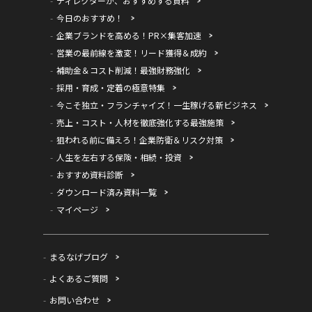
ディレクターが、おすすめする資料
今日のおすすめ！
企業ブランドを高める！PR×集客加速
営業の最前線を激変！リード獲得＆成約
補助金＆コスト削減！最強財務強化
採用・育成・定着の極意特集
今こそ独立・フランチャイズ！一生稼げる新ビジネス
売上・コスト・人材を徹底強化する最強施策
狙われる前に備えろ！企業防衛＆リスク対策
人生を左右する保険・相続・投資
おすすめ資料診断
ダウンロード済み資料一覧
マイページ
まるなげブログ
よくあるご質問
お問い合わせ