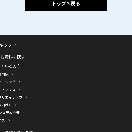
トップへ戻る
キング
から資料を探す
れている方 ]
専門家
ソーシング
・オフィス
クリエイティブ
業向け）
システム開発
イズ