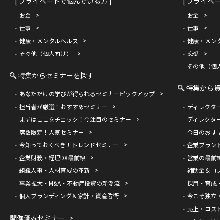
[ プライベートで悩んでいる方 ]
[ プライベ
お金
お金
仕事
仕事
健康・メンタルヘルス
健康・メン
その他（個人向け）
恋愛
その他（個
特集からセミナーを探す
特集から
あなただけの学びが得られるセミナーピックアップ
担当者が厳選！おすすめセミナー
ディレクタ
まずはここをチェック！今注目のセミナー
ディレクタ
席数限定！人気セミナー
今日のおす
今知っておくべき！トレンドセミナー
企業ブラン
企業財務・経理DX最前線
営業の最前
組織人事・人材育成の革新
補助金＆コ
事業拡大・M&A・不動産投資の新潮流
採用・育成
個人ブランディング＆家計・資産防衛
今こそ独立
売上・コス
開催済みセミナー