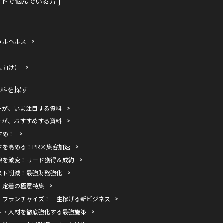
ートで悩んでいる方 ]
タルヘルス
人向け）
資料を探す
ーが、いま注目する資料
ーが、おすすめする資料
すめ！
ドを高める！PR×集客加速
線を激変！リード獲得＆成約
スト削減！最強財務強化
・定着の極意特集
・フランチャイズ！一生稼げる新ビジネス
ト・人材を徹底強化する最強施策