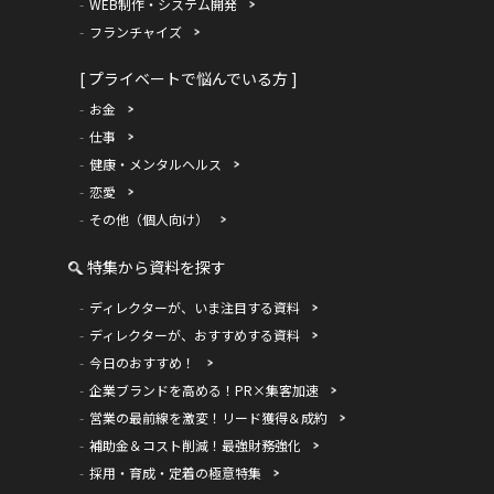
WEB制作・システム開発
フランチャイズ
[ プライベートで悩んでいる方 ]
お金
仕事
健康・メンタルヘルス
恋愛
その他（個人向け）
特集から資料を探す
ディレクターが、いま注目する資料
ディレクターが、おすすめする資料
今日のおすすめ！
企業ブランドを高める！PR×集客加速
営業の最前線を激変！リード獲得＆成約
補助金＆コスト削減！最強財務強化
採用・育成・定着の極意特集