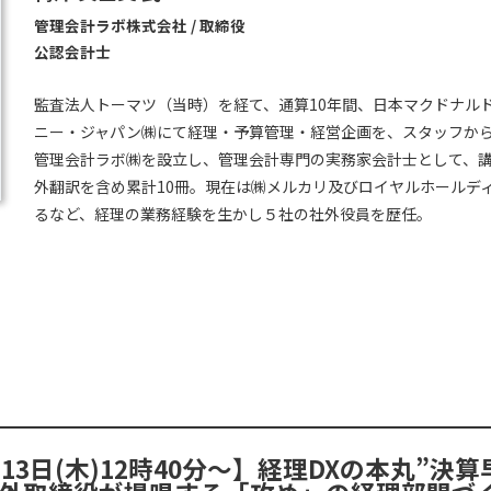
管理会計ラボ株式会社 / 取締役
公認会計士
監査法人トーマツ（当時）を経て、通算10年間、日本マクドナル
ニー・ジャパン㈱にて経理・予算管理・経営企画を、スタッフから
管理会計ラボ㈱を設立し、管理会計専門の実務家会計士として、
外翻訳を含め累計10冊。現在は㈱メルカリ及びロイヤルホールデ
るなど、経理の業務経験を生かし５社の社外役員を歴任。
月13日(木)12時40分～】経理DXの本丸”