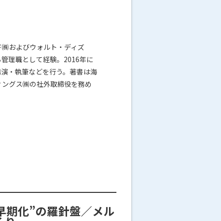
ド㈱およびウォルト・ディズ
管理職として経験。2016年に
講演・執筆などを行う。著書は海
ィングス㈱の社外取締役を務め
決算早期化”の羅針盤／メル