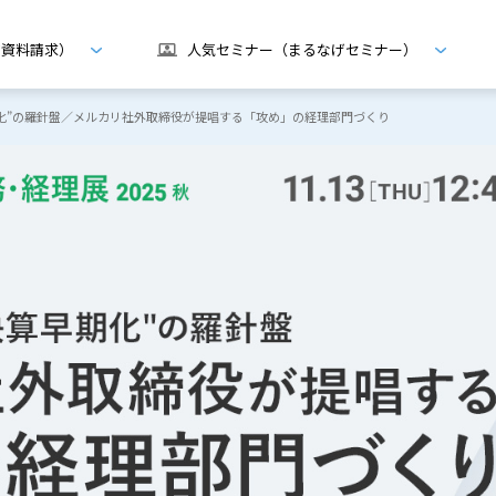
げ資料請求）
人気セミナー（まるなげセミナー）
算早期化”の羅針盤／メルカリ社外取締役が提唱する「攻め」の経理部門づくり