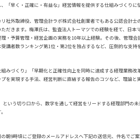
し、「早く・正確に・有益な」経営情報を提供する仕組みづくりに
カリ社外取締役、管理会計ラボ株式会社創業者でもある公認会計士
いただきます。梅澤氏は、監査法人トーマツでの経験を経て、日本
経理・予算管理・経営企画の実務を10年以上経験。その後、管理会
は受講者数ランキング第1位・第2位を独占するなど、圧倒的な支持
仕組みづくり」「早期化と正確性向上を同時に達成する経理業務改
ップを実現する手法、経営判断に直結する報告のコツなど、理論と
化」という切り口から、数字を通して経営をリードする経理部門の未
す。
日の朝9時頃にご登録のメールアドレスへ下記の送信元、件名でご案