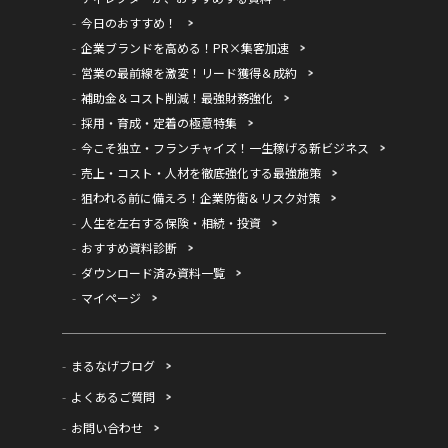
今日のおすすめ！
企業ブランドを高める！PR×集客加速
営業の最前線を激変！リード獲得＆成約
補助金＆コスト削減！最強財務強化
採用・育成・定着の極意特集
今こそ独立・フランチャイズ！一生稼げる新ビジネス
売上・コスト・人材を徹底強化する最強施策
狙われる前に備えろ！企業防衛＆リスク対策
人生を左右する保険・相続・投資
おすすめ資料診断
ダウンロード済み資料一覧
マイページ
まるなげブログ
よくあるご質問
お問い合わせ