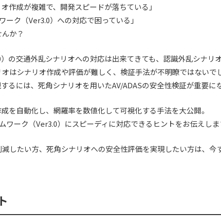
リオ作成が複雑で、開発スピードが落ちている」
ワーク（Ver3.0）への対応で困っている」
せんか？
3.0）の交通外乱シナリオへの対応は出来てきても、認識外乱シナリ
リオはシナリオ作成や評価が難しく、検証手法が不明瞭ではないで
現するには、死角シナリオを用いたAV/ADASの安全性検証が重要に
作成を自動化し、網羅率を数値化して可視化する手法を大公開。
ムワーク（Ver3.0）にスピーディに対応できるヒントをお伝えしま
削減したい方、死角シナリオへの安全性評価を実現したい方は、今
ト