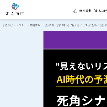
無料資料（まるな
まるなげ
›
セミナー
›
実施済み
›
【6月25日(水)15時～】“見えないリスク”をあぶ