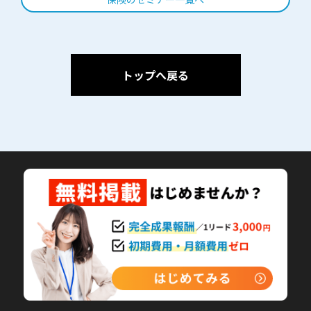
生命保険の見直しだけで
は、あなたのお金の不安
は消えません。家計・資
産形成・将来設計まで、
FPがオンラインでまるご
トップへ戻る
と整理。今の不安を、こ
れからの安心に変える第
一歩を。