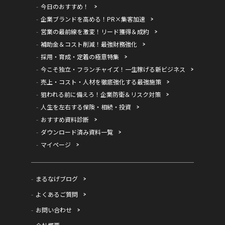
今日のおすすめ！
企業ブランドを高める！PR×集客加速
営業の最前線を激変！リード獲得＆成約
補助金＆コスト削減！最強財務強化
採用・育成・定着の極意特集
今こそ独立・フランチャイズ！一生稼げる新ビジネス
売上・コスト・人材を徹底強化する最強施策
狙われる前に備えろ！企業防衛＆リスク対策
人生を左右する保険・相続・投資
おすすめ資料診断
ダウンロード済み資料一覧
マイページ
まるなげブログ
よくあるご質問
お問い合わせ