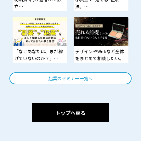
立
法。
格安SIM＋ソフトバンクエ
中古一式約15万〜・新品
アの二枚看板。小さく始
30万弱／並売可・ロイヤ
めて、大きく積み上げ
リティ0・ノルマ無
る。
「なぜあなたは、まだ稼
デザインやWebなど全体
げていないのか？」
をまとめて相談したい。
答えは“やり方”ではな
く“順番”です
起業のセミナー一覧へ
トップへ戻る