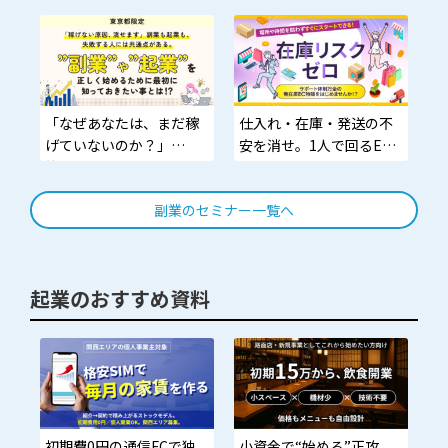
低難易度・在庫不要。個
格安SIM＋ソフトバンクエ
人でも年3,000万円を目指
アの二枚看板。小さく始
せるモデル
めて、大きく積み上げ
る。
「小さく始めて、大きく
「なぜあなたは、まだ稼
仕入れ・在庫・発送の不
残す。」
げていないのか？」
安を消せ。1人で回るEC
答えは“やり方”ではな
副業の作り方
く“順番”です
副業のセミナー一覧へ
起業のおすすめ資料
初期費0円の通信FCで独
小資金で“始める”正攻