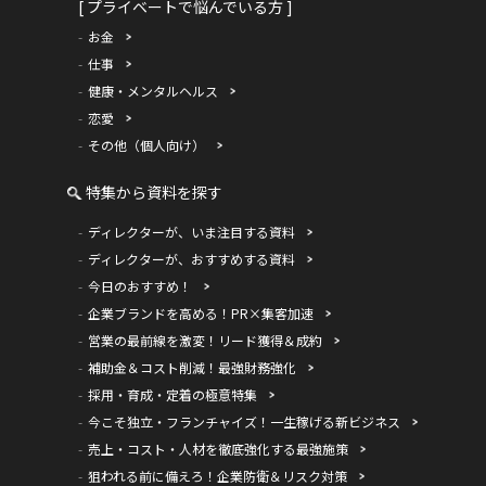
[ プライベートで悩んでいる方 ]
お金
仕事
健康・メンタルヘルス
恋愛
その他（個人向け）
特集から資料を探す
ディレクターが、いま注目する資料
ディレクターが、おすすめする資料
今日のおすすめ！
企業ブランドを高める！PR×集客加速
営業の最前線を激変！リード獲得＆成約
補助金＆コスト削減！最強財務強化
採用・育成・定着の極意特集
今こそ独立・フランチャイズ！一生稼げる新ビジネス
売上・コスト・人材を徹底強化する最強施策
狙われる前に備えろ！企業防衛＆リスク対策