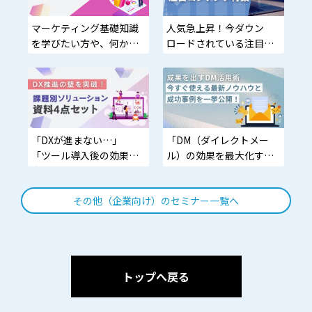
マーケティング基礎知識
人気急上昇！今ダウン
を学びたい方や、何から
ロードされている注目コ
始めればいいかわからな
ンテンツ特集
い方に最適
「DXが進まない…」
「DM（ダイレクトメー
「ツール導入後の効果が
ル）の効果を最大化する
実感できない…」資料で
最新ノウハウを知りた
まとめて解決！
い！」そんな広告代理
その他（企業向け）のセミナー一覧へ
店・マーケティング・営
業担当者の方へ
トップへ戻る