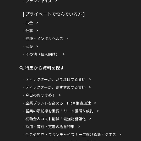
フランチャイズ
[ プライベートで悩んでいる方 ]
お金
仕事
健康・メンタルヘルス
恋愛
その他（個人向け）
特集から資料を探す
ディレクターが、いま注目する資料
ディレクターが、おすすめする資料
今日のおすすめ！
企業ブランドを高める！PR×集客加速
営業の最前線を激変！リード獲得＆成約
補助金＆コスト削減！最強財務強化
採用・育成・定着の極意特集
今こそ独立・フランチャイズ！一生稼げる新ビジネス