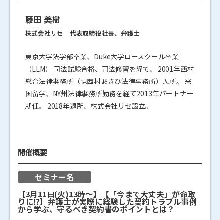
藤田 美樹
株式会社リセ 代表取締役社長、弁護士
東京大学法学部卒業、Duke大学ロースクール卒業
（LLM） 司法試験合格、司法修習を経て、 2001年西村
総合法律事務所（現西村あさひ法律事務所）入所。 米
国留学、NY州法律事務所勤務を経て2013年パートナー
就任。 2018年退所、株式会社リセ設立。
開催概要
セミナー名
【3月11日(火)13時～】【「今まで大丈夫」が命取
りに⁉】弁護士が実際に経験した契約トラブル事例
から学ぶ、守るべき契約書のポイントとは？