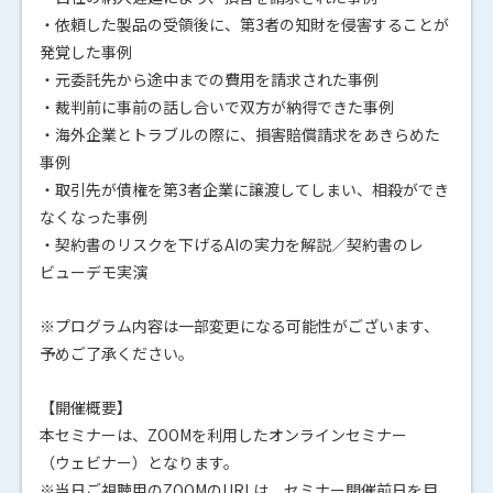
・依頼した製品の受領後に、第3者の知財を侵害することが
発覚した事例
・元委託先から途中までの費用を請求された事例
・裁判前に事前の話し合いで双方が納得できた事例
・海外企業とトラブルの際に、損害賠償請求をあきらめた
事例
・取引先が債権を第3者企業に譲渡してしまい、相殺ができ
なくなった事例
・契約書のリスクを下げるAIの実力を解説／契約書のレ
ビューデモ実演
※プログラム内容は一部変更になる可能性がございます、
予めご了承ください。
【開催概要】
本セミナーは、ZOOMを利用したオンラインセミナー
（ウェビナー）となります。
※当日ご視聴用のZOOMのURLは、セミナー開催前日を目