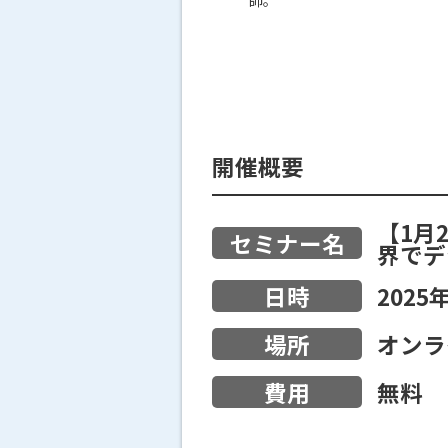
師。
開催概要
【1月
セミナー名
界でデ
2025
日時
オンラ
場所
無料
費用