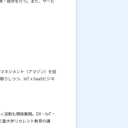
の開発・提供を行う。また、サービ
トマネジメント（アマゾン）を経
つつ、IoT x SaaSビジネ
活動も積極展開。DX・IoT・
、三重大学リカレント教育の講