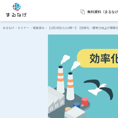
無料資料（まるな
まるなげ
›
セミナー
›
実施済み
›
【1月28日(火)12時～】【効率化・競争力向上が課