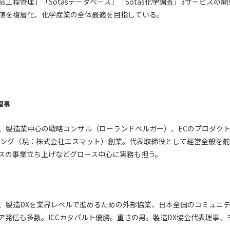
tas工程管理」「Sotasデータベース」「Sotas化学調査」3サービス
値を複層化、化学産業の全体最適を目指している。
理事
、製造業中心の戦略コンサル（ローランドベルガー）、ECのプロダク
ピング（現：株式会社エスマット）創業。代表取締役として経営全般を舵取りし
ネスの事業立ち上げなどグロース中心に実務も担う。
、製造DXを業界レベルで進めるための外部協業、日本全国のコミュニティ
ア発信も多数。ICCカタパルト優勝。重さの男。製造DX協会代表理事