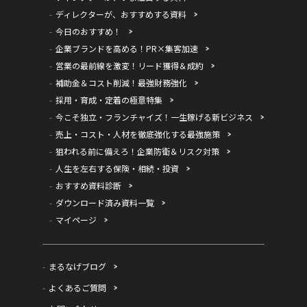
ディレクターが、おすすめする資料
今日のおすすめ！
企業ブランドを高める！PR×集客加速
営業の最前線を激変！リード獲得＆成約
補助金＆コスト削減！最強財務強化
採用・育成・定着の極意特集
今こそ独立・フランチャイズ！一生稼げる新ビジネス
売上・コスト・人材を徹底強化する最強施策
狙われる前に備えろ！企業防衛＆リスク対策
人生を左右する保険・相続・投資
おすすめ資料診断
ダウンロード済み資料一覧
マイページ
まるなげブログ
よくあるご質問