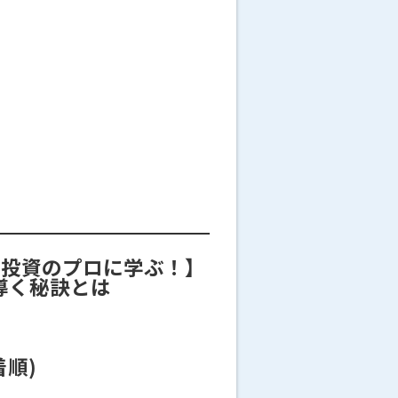
壇≫投資のプロに学ぶ！】
導く秘訣とは
着順)