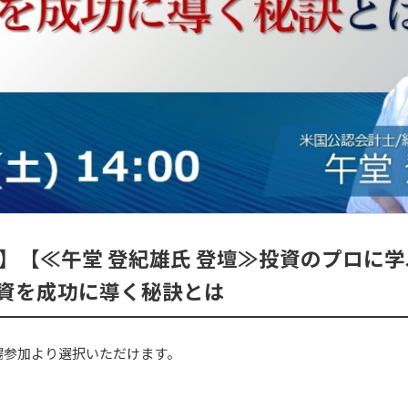
4時～】【≪午堂 登紀雄氏 登壇≫投資のプロ
資を成功に導く秘訣とは
場参加より選択いただけます。