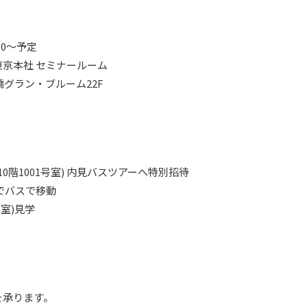
30～予定
京本社 セミナールーム
田橋グラン・ブルーム22F
X (10階1001号室) 内見バスツアーへ特別招待
Xまでバスで移動
1号室)見学
を承ります。