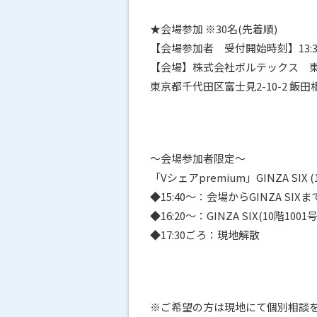
★会場参加 ※30名(先着順)
【会場参加者 受付開始時刻】13:
【会場】株式会社ボルテックス 東
東京都千代田区富士見2-10-2 飯
～会場参加者限定～
「Vシェアpremium」GINZA SI
◆15:40～：会場からGINZA SI
◆16:20～：GINZA SIX(10階100
◆17:30ごろ：現地解散
※ご希望の方は現地にて個別相談