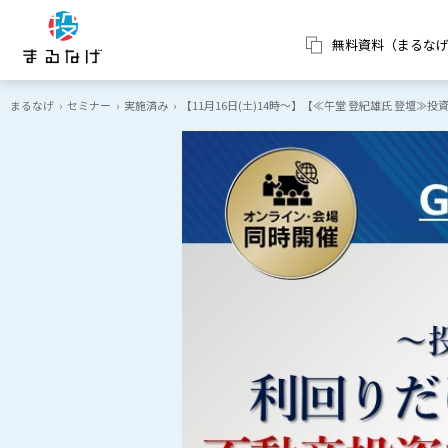
無料資料（まるな
まるなげ
›
セミナー
›
実施済み
›
【11月16日(土)14時～】【≪午堂 登紀雄氏 登