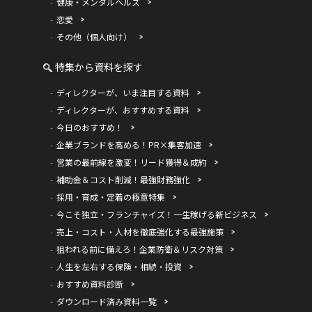
健康・メンタルヘルス
恋愛
その他（個人向け）
特集から資料を探す
ディレクターが、いま注目する資料
ディレクターが、おすすめする資料
今日のおすすめ！
企業ブランドを高める！PR×集客加速
営業の最前線を激変！リード獲得＆成約
補助金＆コスト削減！最強財務強化
採用・育成・定着の極意特集
今こそ独立・フランチャイズ！一生稼げる新ビジネス
売上・コスト・人材を徹底強化する最強施策
狙われる前に備えろ！企業防衛＆リスク対策
人生を左右する保険・相続・投資
おすすめ資料診断
ダウンロード済み資料一覧