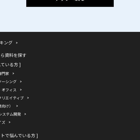
キング
から資料を探す
れている方 ]
専門家
ソーシング
・オフィス
クリエイティブ
業向け）
システム開発
イズ
ートで悩んでいる方 ]