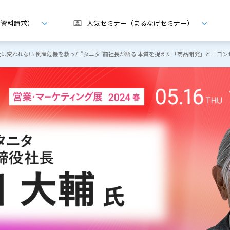
げ資料請求）
人気セミナー（まるなげセミナー）
会社は変われない 倒産危機を救った”タニタ”前社長が語る 本質を捉えた「商品開発」と「コ