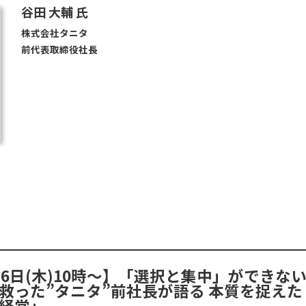
谷田 大輔 氏
株式会社タニタ
前代表取締役社長
16日(木)10時～】「選択と集中」ができな
救った”タニタ”前社長が語る 本質を捉え
経営」