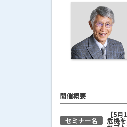
開催概要
【5月
セミナー名
危機を
セプト