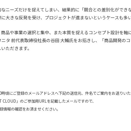
的なニーズだけを捉えてしまい、結果的に「競合との差別化ができ
際に大きな反発を受け、プロジェクトが進まないというケースも多
、商品や事業の選択と集中、また本質を捉えるコンセプト設計を軸
社タニタ 前代表取締役社長の谷田 大輔氏をお招きし、「商品開発の
しいただきます。
10時頃にご登録のメールアドレスへ下記の送信元、件名でご案内をお送りいた
NT CLOUD」のご参加用URLを記載したメールですので、
録情報の確認をお済ませください。