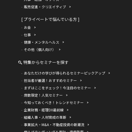
販売促進・クリエイティブ
[ プライベートで悩んでいる方 ]
お金
仕事
健康・メンタルヘルス
その他（個人向け）
特集からセミナーを探す
あなただけの学びが得られるセミナーピックアップ
担当者が厳選！おすすめセミナー
まずはここをチェック！今注目のセミナー
席数限定！人気セミナー
今知っておくべき！トレンドセミナー
企業財務・経理DX最前線
組織人事・人材育成の革新
事業拡大・M&A・不動産投資の新潮流
個人ブランディング＆家計・資産防衛