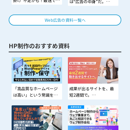
掛け”不足かも！最速で成
は“広告の中身”だ。
果を上げたいマーケター
マンガで理解させ、イラ
へ
ストで惹きつけ、アニメ
Web広告の資料一覧へ
で離脱させない。
HP制作のおすすめ資料
「高品質なホームページ
成果が出るサイトを、最
は高い」という常識を
短2週間で。
ひっくり返し、小さな会
社や個人事業主でもリス
GOALから逆算した設計
ク少なく“集客できる
で、完全オリジナルの法
HP”を持てます。
人向けWEBサイトを企
画・制作・運用まで一貫