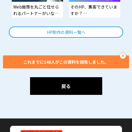
支援。「とりあえず作
Web施策を丸ごと任せら
そのHP、集客できていま
る」ではなく、「成果に
れるパートナーがいな
すか？
つながる導線」まで設計
い・・・
したサイト制作。
見た目を整えるだけで
HP制作の資料一覧へ
は、売上は動かない。
SEO・広告・導線設計ま
で逆算した、“集客の勝ち
筋”からつくるHP制作を
×
長野で。
これまでに148人がこの資料を閲覧しました。
戻る