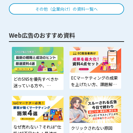
まとめて解決！
い！」そんな広告代理
その他（企業向け）の資料一覧へ
店・マーケティング・営
業担当者の方へ
Web広告のおすすめ資料
ECマーケティングの成果
どのSNSを優先すべきか
を上げたい方、課題解消
迷っている方や、
に向けた具体的なアプ
プロモーション施策を探
ローチを探している方
している企業担当者へ
なぜ売れない？それは“仕
クリックされない原因