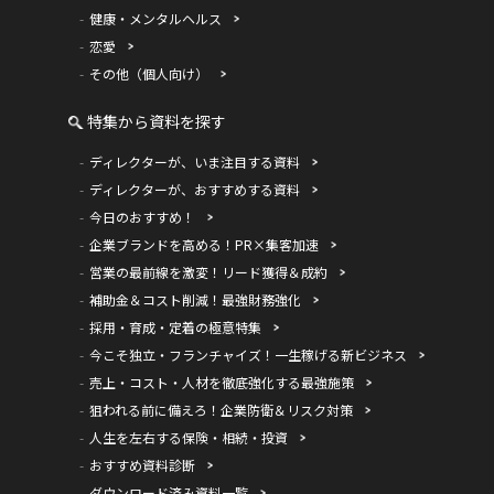
健康・メンタルヘルス
恋愛
その他（個人向け）
特集から資料を探す
ディレクターが、いま注目する資料
ディレクターが、おすすめする資料
今日のおすすめ！
企業ブランドを高める！PR×集客加速
営業の最前線を激変！リード獲得＆成約
補助金＆コスト削減！最強財務強化
採用・育成・定着の極意特集
今こそ独立・フランチャイズ！一生稼げる新ビジネス
売上・コスト・人材を徹底強化する最強施策
狙われる前に備えろ！企業防衛＆リスク対策
人生を左右する保険・相続・投資
おすすめ資料診断
ダウンロード済み資料一覧