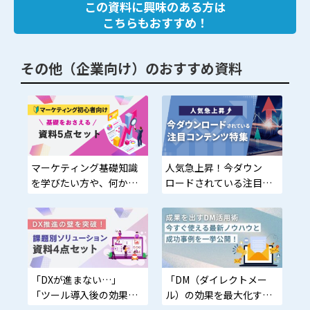
この資料に興味のある方は
こちらもおすすめ！
その他（企業向け）のおすすめ資料
マーケティング基礎知識
人気急上昇！今ダウン
を学びたい方や、何から
ロードされている注目コ
始めればいいかわからな
ンテンツ特集
い方に最適
「DXが進まない…」
「DM（ダイレクトメー
「ツール導入後の効果が
ル）の効果を最大化する
実感できない…」資料で
最新ノウハウを知りた