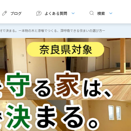
ブログ
よくある質問
検索
材で決まる。ー本物の木と漆喰でつくる、深呼吸できる住まいの選び方ー