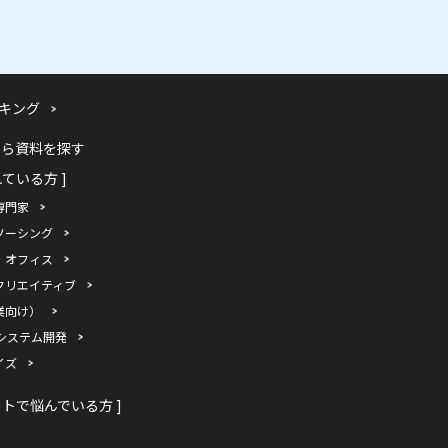
キング
から資料を探す
れている方 ]
専門家
ソーシング
・オフィス
クリエイティブ
業向け）
システム開発
イズ
ートで悩んでいる方 ]