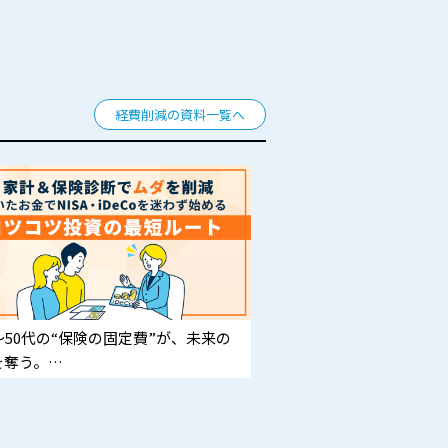
からすぐ使える実践型アンガーマネジ
トで、ハラスメント防止・部下育成・
改善を一気に前進させませんか。
経費削減の資料一覧へ
〜50代の“保険の固定費”が、未来の
を奪う。
のムダを削れない人ほど、NISAで遠
する。家計改善の一手目は“投資”じゃ