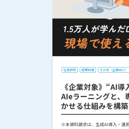
社員研修
経費削減
その他（企業向け）
《企業対象》“AI導
AIeラーニングと
かせる仕組みを構築
※本資料請求は、生成AI導入・運