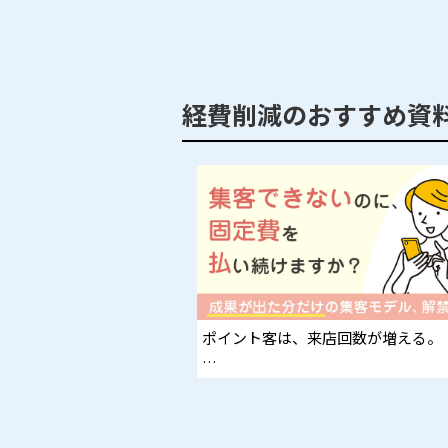
経費削減のおすすめ資
ポイント客は、来店回数が増える。
ポイントを多く持つユーザーが“い
り使う”設計。来店頻度UP＋客単価
で狙える集客導線。