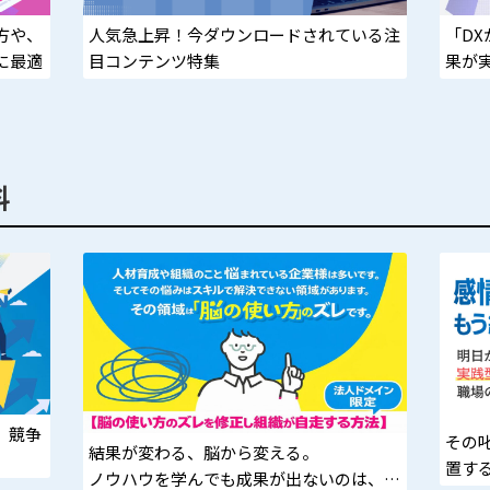
方や、
人気急上昇！今ダウンロードされている注
「D
に最適
目コンテンツ特集
果が
決！
料
、競争
その
結果が変わる、脳から変える。
置す
ノウハウを学んでも成果が出ないのは、努