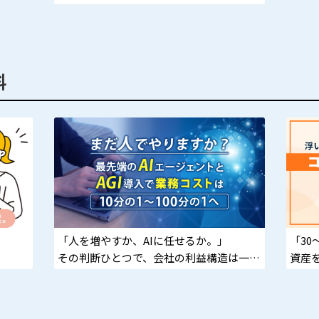
力不足ではなく“脳の使い方”かもしれませ
明日
ん。
メン
脳の傾向性を理解し、可塑性を高めること
組織
で、仕事の質・生産性・判断力を底上げ。
料
30年以上の経営実績をもとに、社員研修や
幹部研修を支援します。
「人を増やすか、AIに任せるか。」
「30
その判断ひとつで、会社の利益構造は一変
資産
つもよ
する。
UPま
次の勝者は、“導入した企業”だけです。
保険
回り