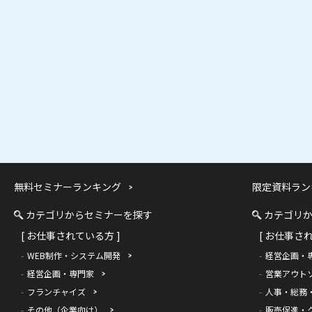
無料セミナーランキング
限定資料ラン
カテゴリからセミナーを探す
カテゴリ
[ お仕事されている方 ]
[ お仕事さ
WEB制作・システム開発
経営企画・
経営企画・専門家
営業アウト
フランチャイズ
人事・総務
その他（企業向け）
販売促進・