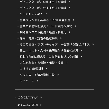
ディレクターが、いま注目する資料
ディレクターが、おすすめする資料
今日のおすすめ！
企業ブランドを高める！PR×集客加速
営業の最前線を激変！リード獲得＆成約
補助金＆コスト削減！最強財務強化
採用・育成・定着の極意特集
今こそ独立・フランチャイズ！一生稼げる新ビジネス
売上・コスト・人材を徹底強化する最強施策
狙われる前に備えろ！企業防衛＆リスク対策
人生を左右する保険・相続・投資
おすすめ資料診断
ダウンロード済み資料一覧
マイページ
まるなげブログ
よくあるご質問