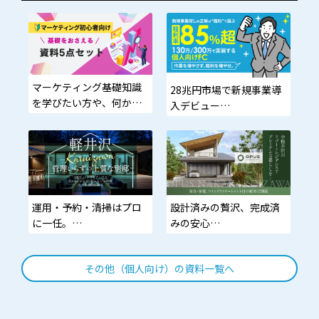
マーケティング基礎知識
28兆円市場で新規事業導
を学びたい方や、何から
入デビュー
始めればいいかわからな
い方に最適
低難易度・在庫不要。個
人でも年3,000万円を目指
せるモデル
「小さく始めて、大きく
運用・予約・清掃はプロ
設計済みの贅沢、完成済
残す。」
に一任。
みの安心
あなたは家族と軽井沢を
動線から素材まで監修済
愉しむだけ。
み。家具・家電・カーテ
その他（個人向け）の資料一覧へ
ン標準搭載の即入居モデ
ル。