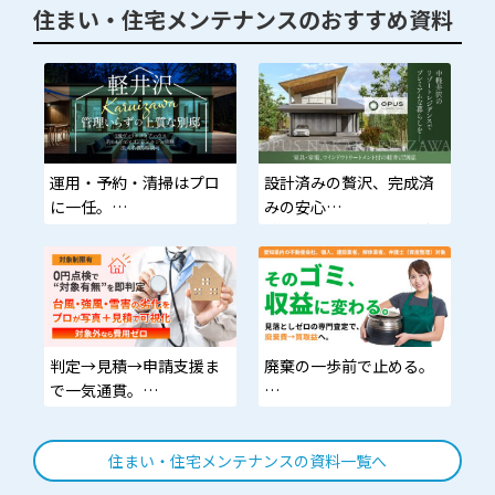
住まい・住宅メンテナンスのおすすめ資料
運用・予約・清掃はプロ
設計済みの贅沢、完成済
に一任。
みの安心
あなたは家族と軽井沢を
動線から素材まで監修済
愉しむだけ。
み。家具・家電・カーテ
ン標準搭載の即入居モデ
ル。
判定→見積→申請支援ま
廃棄の一歩前で止める。
で一気通貫。
初期負担を抑え、家計と
価値を可視化する査定習
資産価値を守る
慣。捨てる決断の前に。
住まい・住宅メンテナンスの資料一覧へ