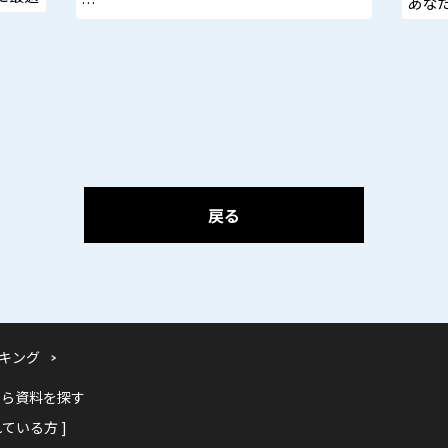
あな
低難易度・在庫不要。個人でも年3,000万
円を目指せるモデル
「小さく始めて、大きく残す。」
戻る
キング
から資料を探す
れている方 ]