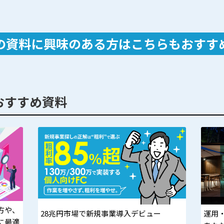
の資料に興味のある方は
こちらもおすす
おすすめ資料
方や、
28兆円市場で新規事業導入デビュー
運用
に最適