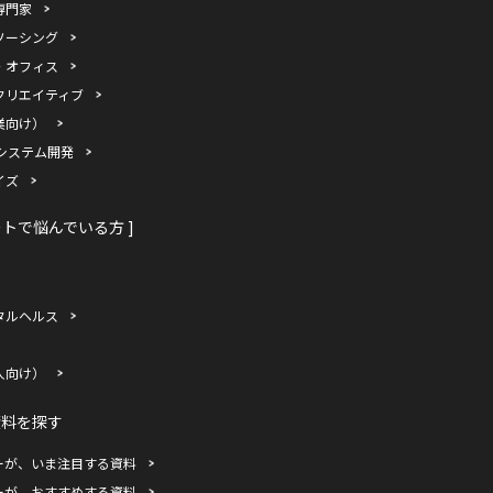
専門家
ソーシング
・オフィス
クリエイティブ
業向け）
システム開発
イズ
ートで悩んでいる方 ]
タルヘルス
人向け）
資料を探す
ーが、いま注目する資料
ーが、おすすめする資料