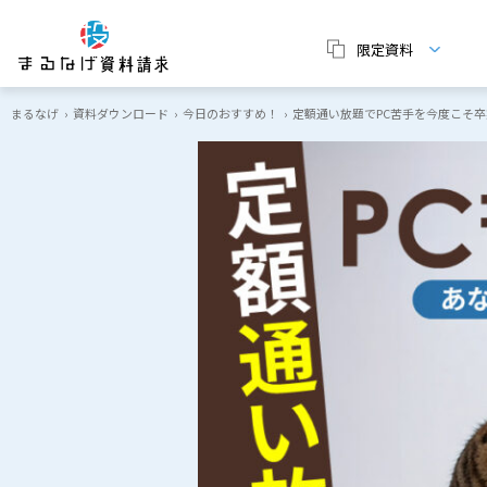
限定資料
まるなげ
›
資料ダウンロード
›
今日のおすすめ！
›
定額通い放題でPC苦手を今度こそ