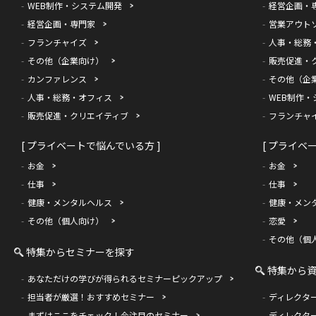
WEB制作・システム開発
経営企画・
経営企画・専門家
営業アウト
フランチャイズ
人事・総務
その他（企業向け）
販売促進・
カンファレンス
その他（企
人事・総務・オフィス
WEB制作・
販売促進・クリエイティブ
フランチャ
[ プライベートで悩んでいる方 ]
[ プライベ
お金
お金
仕事
仕事
健康・メンタルヘルス
健康・メン
その他（個人向け）
恋愛
その他（個
特集からセミナーを探す
特集から
あなただけの学びが得られるセミナーピックアップ
担当者が厳選！おすすめセミナー
ディレクタ
まずはここをチェック！今注目のセミナー
ディレクタ