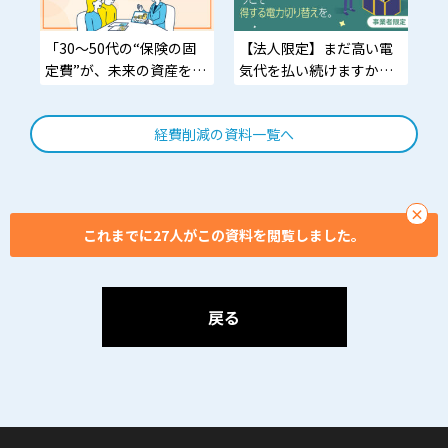
客単価UPまで狙える集客
導線。
「30〜50代の“保険の固
【法人限定】まだ高い電
定費”が、未来の資産を奪
気代を払い続けますか？
う。
切り替えるだけで、固定
費削減＋5～10万円キャッ
経費削減の資料一覧へ
保険のムダを削れない人
シュバック。
ほど、NISAで遠回りす
る。家計改善の一手目
は“投資”じゃない。まず
×
保険だ。
これまでに27人がこの資料を閲覧しました。
戻る