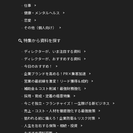
仕事
健康・メンタルヘルス
恋愛
その他（個人向け）
特集から資料を探す
ディレクターが、いま注目する資料
ディレクターが、おすすめする資料
今日のおすすめ！
企業ブランドを高める！PR×集客加速
営業の最前線を激変！リード獲得＆成約
補助金＆コスト削減！最強財務強化
採用・育成・定着の極意特集
今こそ独立・フランチャイズ！一生稼げる新ビジネス
売上・コスト・人材を徹底強化する最強施策
狙われる前に備えろ！企業防衛＆リスク対策
人生を左右する保険・相続・投資
おすすめ資料診断