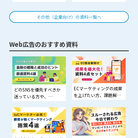
実感できない…」資料で
最新ノウハウを知りた
まとめて解決！
い！」そんな広告代理
その他（企業向け）の資料一覧へ
店・マーケティング・営
業担当者の方へ
Web広告のおすすめ資料
ECマーケティングの成果
どのSNSを優先すべきか
を上げたい方、課題解消
迷っている方や、
に向けた具体的なアプ
プロモーション施策を探
ローチを探している方
している企業担当者へ