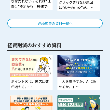
なぜ売れない？それは“仕
クリックされない原因
掛け”不足かも！最速で成
は“広告の中身”だ。
果を上げたいマーケター
マンガで理解させ、イラ
へ
ストで惹きつけ、アニメ
Web広告の資料一覧へ
で離脱させない。
経費削減のおすすめ資料
ポイント客は、来店回数
「人を増やすか、AIに任
が増える。
せるか。」
その判断ひとつで、会社
ポイントを多く持つユー
の利益構造は一変する。
ザーが“いつもより使
次の勝者は、“導入した企
う”設計。来店頻度UP＋
業”だけです。