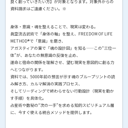
良く創っていきたい方】が対象となります。対象外からの
資料請求はご遠慮ください。※
身体・意識・魂を整えることで、現実は変わる。
眞空流古武術で「身体の軸」を整え、FREEDOM OF LIFE
METHOD®で「意識」を磨き、
アガスティアの葉で「魂の設計図」を知る——この“三位一
体”が、あなたの無意識の反復を止め、
運命と宿命の関係を理解させ、望む現実を意図的に創る力
へとつながります。
資料では、5000年前の預言が示す魂のブループリントの読
み解き方、カルマ解消の実践プロセス、
そしてリーディングで終わらせない行動設計（現実を動か
す手順）を具体化。
占星術や数秘の“次の一手”を求める知的スピリチュアル層
に、今すぐ使える統合メソッドを提供します。