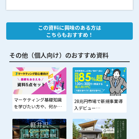
この資料に興味のある方は
こちらもおすすめ！
その他（個人向け）のおすすめ資料
マーケティング基礎知識
28兆円市場で新規事業導
を学びたい方や、何から
入デビュー
始めればいいかわからな
い方に最適
低難易度・在庫不要。個
人でも年3,000万円を目指
せるモデル