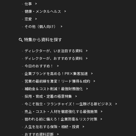
仕事
健康・メンタルヘルス
恋愛
その他（個人向け）
特集から資料を探す
ディレクターが、いま注目する資料
ディレクターが、おすすめする資料
今日のおすすめ！
企業ブランドを高める！PR×集客加速
営業の最前線を激変！リード獲得＆成約
補助金＆コスト削減！最強財務強化
採用・育成・定着の極意特集
今こそ独立・フランチャイズ！一生稼げる新ビジネス
売上・コスト・人材を徹底強化する最強施策
狙われる前に備えろ！企業防衛＆リスク対策
人生を左右する保険・相続・投資
おすすめ資料診断