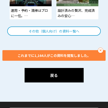
「小さく始めて、大きく
運用・予約・清掃はプロ
設計済みの贅沢、完成済
残す。」
に一任。
みの安心
あなたは家族と軽井沢を
動線から素材まで監修済
愉しむだけ。
み。家具・家電・カーテ
その他（個人向け）の資料一覧へ
ン標準搭載の即入居モデ
ル。
×
これまでに1,164人がこの資料を閲覧しました。
戻る