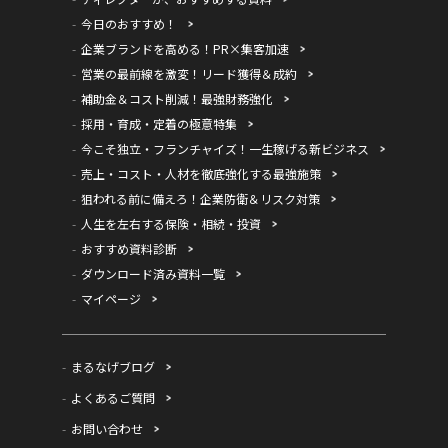
今日のおすすめ！
企業ブランドを高める！PR×集客加速
営業の最前線を激変！リード獲得＆成約
補助金＆コスト削減！最強財務強化
採用・育成・定着の極意特集
今こそ独立・フランチャイズ！一生稼げる新ビジネス
売上・コスト・人材を徹底強化する最強施策
狙われる前に備えろ！企業防衛＆リスク対策
人生を左右する保険・相続・投資
おすすめ資料診断
ダウンロード済み資料一覧
マイページ
まるなげブログ
よくあるご質問
お問い合わせ