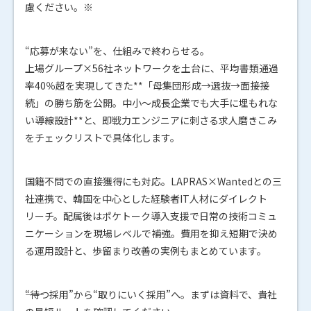
慮ください。※
“応募が来ない”を、仕組みで終わらせる。
上場グループ×56社ネットワークを土台に、平均書類通過
率40％超を実現してきた**「母集団形成→選抜→面接接
続」の勝ち筋を公開。中小～成長企業でも大手に埋もれな
い導線設計**と、即戦力エンジニアに刺さる求人磨きこみ
をチェックリストで具体化します。
国籍不問での直接獲得にも対応。LAPRAS×Wantedとの三
社連携で、韓国を中心とした経験者IT人材にダイレクト
リーチ。配属後はポケトーク導入支援で日常の技術コミュ
ニケーションを現場レベルで補強。費用を抑え短期で決め
る運用設計と、歩留まり改善の実例もまとめています。
――“待つ採用”から“取りにいく採用”へ。まずは資料で、貴社