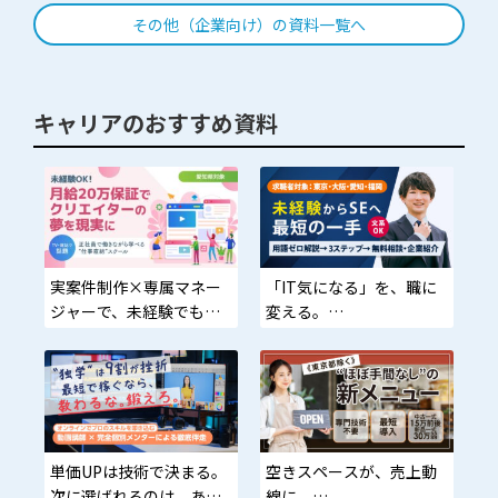
まとめて解決！
い！」そんな広告代理
その他（企業向け）の資料一覧へ
店・マーケティング・営
業担当者の方へ
キャリアのおすすめ資料
実案件制作×専属マネー
「IT気になる」を、職に
ジャーで、未経験でもプ
変える。
ロへ最短ルート
難しい言葉なし／20代限
定の転身ルートを0円で開
示
単価UPは技術で決まる。
空きスペースが、売上動
次に選ばれるのは、あな
線に。