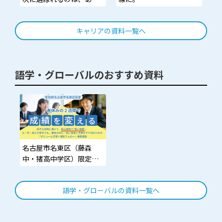
たです。
単価が上がる領域までカ
廃棄・機会ロスなし／既
キャリアの資料一覧へ
バー。伸びる動画の作り
存メニューと共存可／全
方も伝授
国（都外）
語学・グローバルのおすすめ資料
名古屋市名東区（藤森
中・猪高中学区）限定。
その春休み、ボーっと過
ごさせますか？
語学・グローバルの資料一覧へ