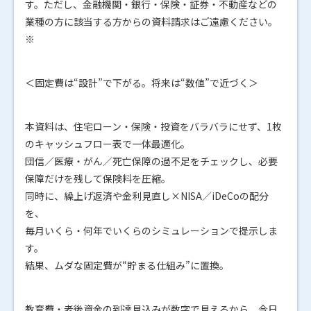
す。ただし、金融機関・銀行・保険・証券・不動産などの
業種の方に該当する方からの資料請求はご遠慮ください。
※
＜固定費は“設計”で下がる。将来は“数値”で近づく＞
本資料は、住宅ローン・保険・投資をバラバラにせず、1枚
のキャッシュフロー表で一体最適化。
団信／医療・がん／死亡保障の過不足をチェックし、必要
保障だけを残して保険料を圧縮。
同時に、繰上げ返済や金利見直し×NISA／iDeCoの配分
を、
毎月いくら・何年でいくらのシミュレーションで提示しま
す。
結果、ムダな固定費が“貯まる仕組み”に置換。
教育費・老後資金の到達見込みが数字で見えるから、今日