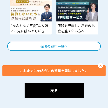
る。
“なんとなく不安”な人ほ
保険を見直し、将来のお
ど、先に読んでくださ
金を整えたい方へ
い。
保険の資料一覧へ
生命保険の見直しだけで
は、あなたのお金の不安
は消えません。家計・資
産形成・将来設計まで、
×
FPがオンラインでまるご
これまでに99人がこの資料を閲覧しました。
と整理。今の不安を、こ
れからの安心に変える第
一歩を。
戻る