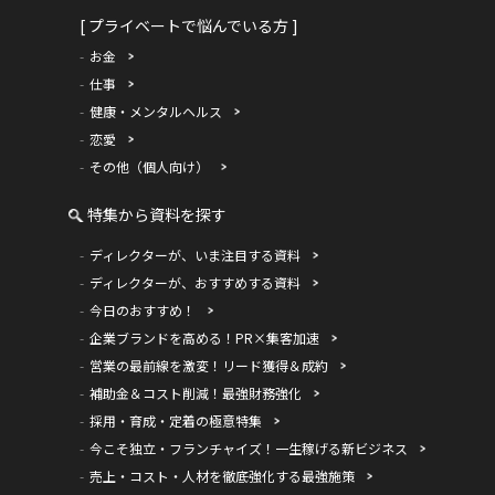
[ プライベートで悩んでいる方 ]
お金
仕事
健康・メンタルヘルス
恋愛
その他（個人向け）
特集から資料を探す
ディレクターが、いま注目する資料
ディレクターが、おすすめする資料
今日のおすすめ！
企業ブランドを高める！PR×集客加速
営業の最前線を激変！リード獲得＆成約
補助金＆コスト削減！最強財務強化
採用・育成・定着の極意特集
今こそ独立・フランチャイズ！一生稼げる新ビジネス
売上・コスト・人材を徹底強化する最強施策