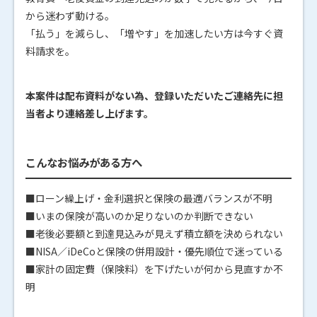
から迷わず動ける。
「払う」を減らし、「増やす」を加速したい方は今すぐ資
料請求を。
本案件は配布資料がない為、登録いただいたご連絡先に担
当者より連絡差し上げます。
こんなお悩みがある方へ
■ローン繰上げ・金利選択と保険の最適バランスが不明
■いまの保険が高いのか足りないのか判断できない
■老後必要額と到達見込みが見えず積立額を決められない
■NISA／iDeCoと保険の併用設計・優先順位で迷っている
■家計の固定費（保険料）を下げたいが何から見直すか不
明