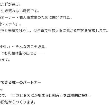
設計”が違う。
、生き残れない時代です。
舗オーナー・個人事業主のために開発された、
践システム」。
数値と実績で分析し、少予算でも最大限に儲かる空間を実現します
後回し」…そんな方こそ必見。
ロでも利益は生み出せる──
います。
までできる唯一のパートナー
ん。
まで、「自然とお客様が集まる仕組み」を戦略的に設計。
の段階からつくります。