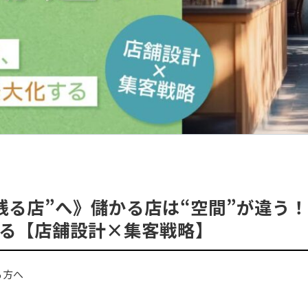
残る店”へ》儲かる店は“空間”が違う
る【店舗設計×集客戦略】
る方へ