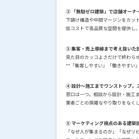
② 「無駄ゼロ建築」で店舗オーナ
下請け構造や中間マージンをカッ
低コストで高品質な空間を提供し
③ 集客・売上導線まで考え抜いた
見た目のカッコよさだけで終わら
**「集客しやすい」「働きやすい
④ 設計〜施工までワンストップ。
窓口は一つ。相談から設計・施工
業者ごとの煩雑なやり取りをなく
⑤ マーケティング視点のある建築
「なぜ人が集まるのか」「なぜリ