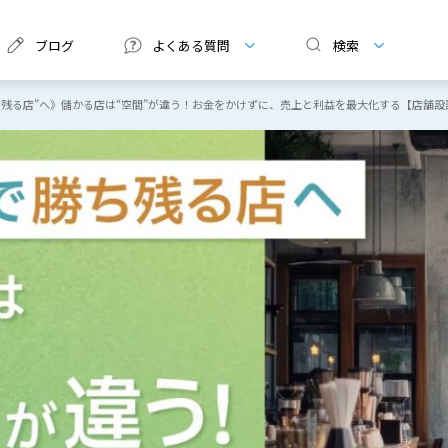
ブログ
よくある質問
検索
ち残る店”へ》儲かる店は“空間”が違う！お金をかけずに、売上と利益を最大化する【店舗設