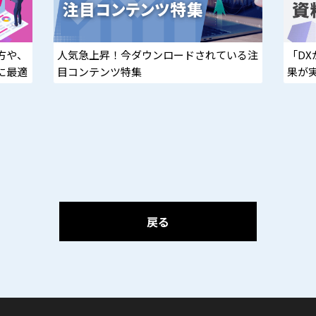
方や、
人気急上昇！今ダウンロードされている注
「D
に最適
目コンテンツ特集
果が
決！
戻る