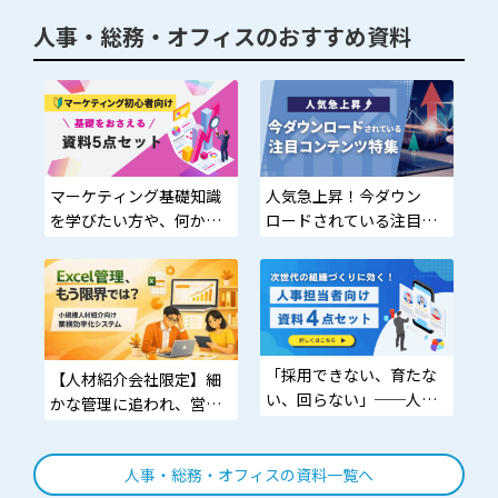
人事・総務・オフィスのおすすめ資料
マーケティング基礎知識
人気急上昇！今ダウン
を学びたい方や、何から
ロードされている注目コ
始めればいいかわからな
ンテンツ特集
い方に最適
「採用できない、育たな
【人材紹介会社限定】細
い、回らない」──人
かな管理に追われ、営業
材・組織・業務の三重苦
や面談時間が足りず飛躍
に効く“プロの知見”が無
を諦めかける方
料で手に入る！
人事・総務・オフィスの資料一覧へ