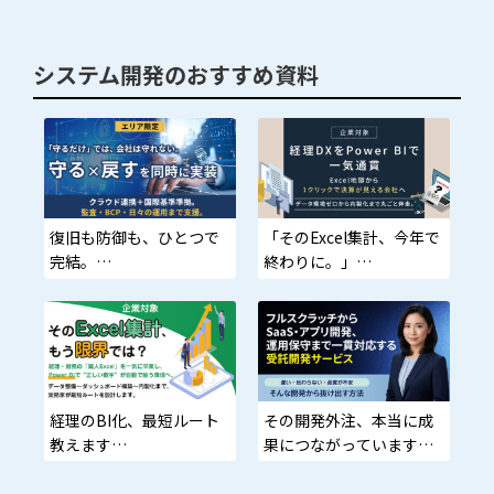
システム開発のおすすめ資料
復旧も防御も、ひとつで
「そのExcel集計、今年で
完結。
終わりに。」
止めない・盗らせない・
Power BI×経理実務のプ
戻せる
ロが、“集計担当ゼロでも
回る”管理会計ダッシュ
統合型ソリューションで
ボードを構築します。
ランサム対策～復旧まで
経理のBI化、最短ルート
その開発外注、本当に成
一本化。北陸・長野に伴
教えます
果につながっています
走導入。
か？
とりあえず導入、もうや