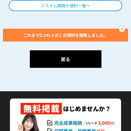
システム開発の資料一覧へ
めませんか？Excel依存の
ままのレポート地獄から
抜け出し、「月次決算も
経営会議もこれ一つ」で
×
回るPower BI基盤と、月
これまでに341人がこの資料を閲覧しました。
額伴走コンサルの全貌を
公開。
戻る