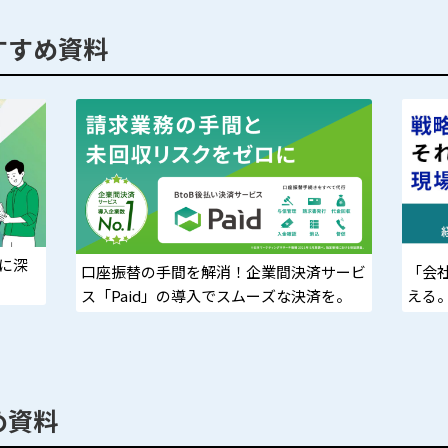
すすめ資料
らに深
「会
口座振替の手間を解消！企業間決済サービ
える
ス「Paid」の導入でスムーズな決済を。
72 
は?
め資料