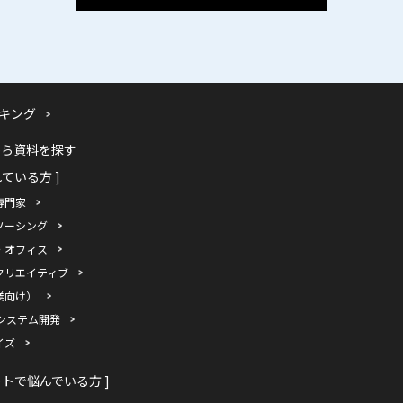
キング
から資料を探す
れている方 ]
専門家
ソーシング
・オフィス
クリエイティブ
業向け）
システム開発
イズ
ートで悩んでいる方 ]