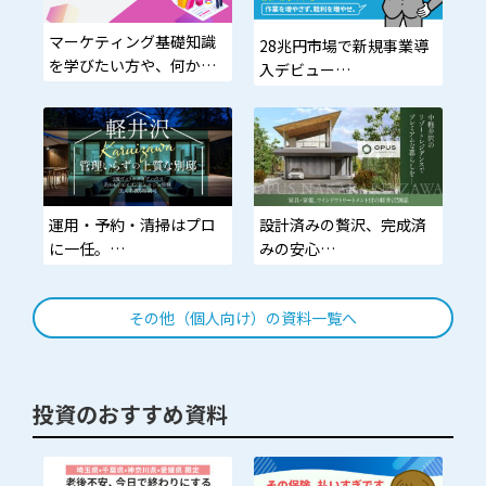
マーケティング基礎知識
28兆円市場で新規事業導
を学びたい方や、何から
入デビュー
始めればいいかわからな
い方に最適
低難易度・在庫不要。個
人でも年3,000万円を目指
せるモデル
「小さく始めて、大きく
運用・予約・清掃はプロ
設計済みの贅沢、完成済
残す。」
に一任。
みの安心
あなたは家族と軽井沢を
動線から素材まで監修済
愉しむだけ。
み。家具・家電・カーテ
その他（個人向け）の資料一覧へ
ン標準搭載の即入居モデ
ル。
投資のおすすめ資料