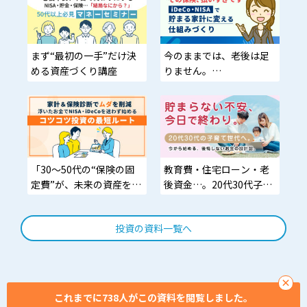
まず“最初の一手”だけ決
今のままでは、老後は足
める資産づくり講座
りません。
でも、正しく整えれば間
に合う。
「30〜50代の“保険の固
教育費・住宅ローン・老
定費”が、未来の資産を奪
後資金…。20代30代子育
う。
て世代のためのライフプ
ラン個別相談。
投資の資料一覧へ
保険のムダを削れない人
ほど、NISAで遠回りす
ライフプラン相談実績300
る。家計改善の一手目
件以上のFPが担当いたし
は“投資”じゃない。まず
ます。
×
保険だ。
これまでに738人がこの資料を閲覧しました。