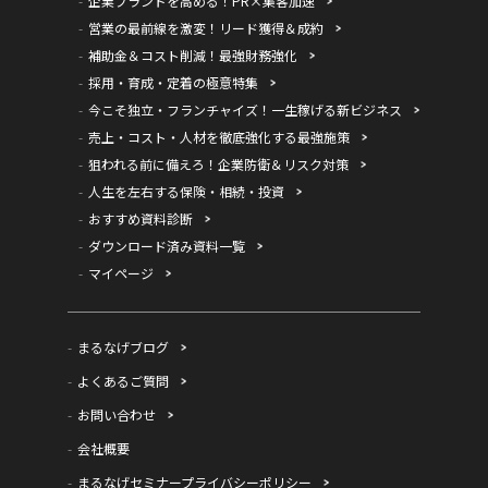
企業ブランドを高める！PR×集客加速
営業の最前線を激変！リード獲得＆成約
補助金＆コスト削減！最強財務強化
採用・育成・定着の極意特集
今こそ独立・フランチャイズ！一生稼げる新ビジネス
売上・コスト・人材を徹底強化する最強施策
狙われる前に備えろ！企業防衛＆リスク対策
人生を左右する保険・相続・投資
おすすめ資料診断
ダウンロード済み資料一覧
マイページ
まるなげブログ
よくあるご質問
お問い合わせ
会社概要
まるなげセミナープライバシーポリシー