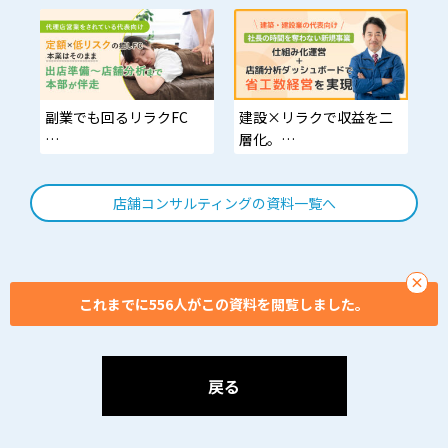
低リスク定額モデル＋店
舗分析で“失敗しにく
い”個人FCを実現。
副業でも回るリラクFC
建設×リラクで収益を二
層化。
固定費は“定額”。物件選
定～運営改善までワンス
平準需要のサービス業へ
店舗コンサルティングの資料一覧へ
トップ支援
分散。開業前後を本部が
徹底伴走。
×
これまでに556人がこの資料を閲覧しました。
戻る