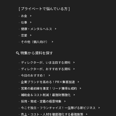
[ プライベートで悩んでいる方 ]
お金
仕事
健康・メンタルヘルス
恋愛
その他（個人向け）
特集から資料を探す
ディレクターが、いま注目する資料
ディレクターが、おすすめする資料
今日のおすすめ！
企業ブランドを高める！PR×集客加速
営業の最前線を激変！リード獲得＆成約
補助金＆コスト削減！最強財務強化
採用・育成・定着の極意特集
今こそ独立・フランチャイズ！一生稼げる新ビジネス
売上・コスト・人材を徹底強化する最強施策