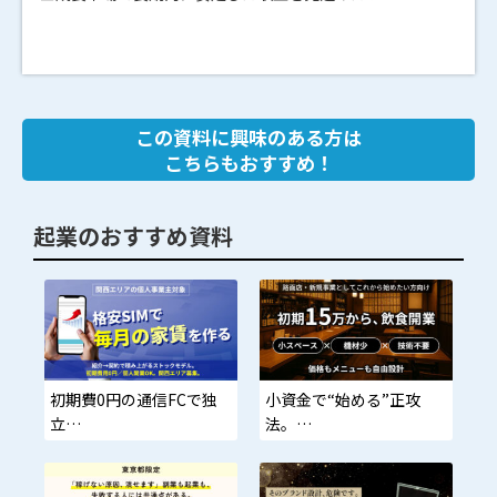
この資料に興味のある方は
こちらもおすすめ！
起業のおすすめ資料
初期費0円の通信FCで独
小資金で“始める”正攻
立
法。
格安SIM＋ソフトバンクエ
中古一式約15万〜・新品
アの二枚看板。小さく始
30万弱／並売可・ロイヤ