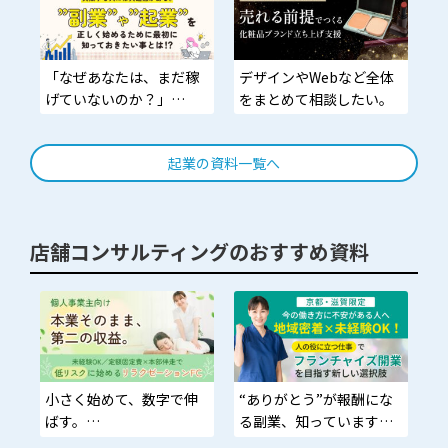
めて、大きく積み上げ
リティ0・ノルマ無
る。
「なぜあなたは、まだ稼
デザインやWebなど全体
げていないのか？」
をまとめて相談したい。
答えは“やり方”ではな
く“順番”です
起業の資料一覧へ
店舗コンサルティングのおすすめ資料
小さく始めて、数字で伸
“ありがとう”が報酬にな
ばす。
る副業、知っています
か？