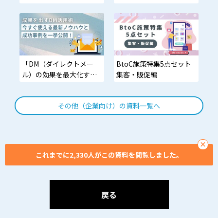
始めればいいかわからな
ンテンツ特集
い方に最適
「DM（ダイレクトメー
BtoC施策特集5点セット
ル）の効果を最大化する
集客・販促編
最新ノウハウを知りた
い！」そんな広告代理
その他（企業向け）の資料一覧へ
店・マーケティング・営
業担当者の方へ
×
これまでに2,330人がこの資料を閲覧しました。
戻る