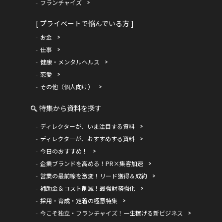
フランチャイズ
[ プライベートで悩んでいる方 ]
お金
仕事
健康・メンタルヘルス
恋愛
その他（個人向け）
特集から資料を探す
ディレクターが、いま注目する資料
ディレクターが、おすすめする資料
今日のおすすめ！
企業ブランドを高める！PR×集客加速
営業の最前線を激変！リード獲得＆成約
補助金＆コスト削減！最強財務強化
採用・育成・定着の極意特集
今こそ独立・フランチャイズ！一生稼げる新ビジネス