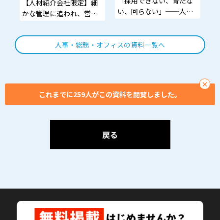
「採用できない、育たな
【人材紹介会社限定】細
い、回らない」──人
かな管理に追われ、営業
材・組織・業務の三重苦
や面談時間が足りず飛躍
に効く“プロの知見”が無
を諦めかける方
料で手に入る！
人事・総務・オフィスの資料一覧へ
×
これまでに259人がこの資料を閲覧しました。
戻る