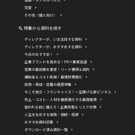
恋愛
その他（個人向け）
特集から資料を探す
ディレクターが、いま注目する資料
ディレクターが、おすすめする資料
今日のおすすめ！
企業ブランドを高める！PR×集客加速
営業の最前線を激変！リード獲得＆成約
補助金＆コスト削減！最強財務強化
採用・育成・定着の極意特集
今こそ独立・フランチャイズ！一生稼げる新ビジネス
売上・コスト・人材を徹底強化する最強施策
狙われる前に備えろ！企業防衛＆リスク対策
人生を左右する保険・相続・投資
おすすめ資料診断
ダウンロード済み資料一覧