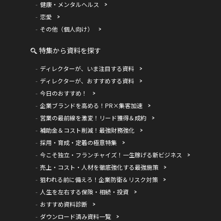
健康・メンタルヘルス
恋愛
その他（個人向け）
特集から資料を探す
ディレクターが、いま注目する資料
ディレクターが、おすすめする資料
今日のおすすめ！
企業ブランドを高める！PR×集客加速
営業の最前線を激変！リード獲得＆成約
補助金＆コスト削減！最強財務強化
採用・育成・定着の極意特集
今こそ独立・フランチャイズ！一生稼げる新ビジネス
売上・コスト・人材を徹底強化する最強施策
狙われる前に備えろ！企業防衛＆リスク対策
人生を左右する保険・相続・投資
おすすめ資料診断
ダウンロード済み資料一覧