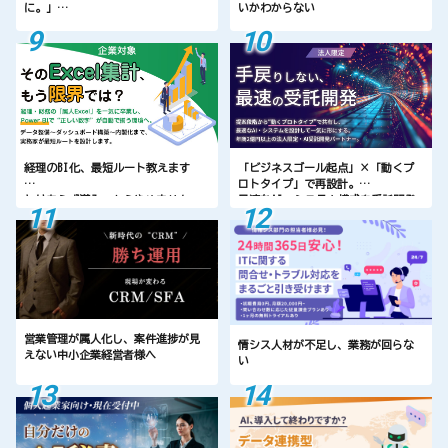
に。」
いかわからない
9
10
Power BI×経理実務のプロが、“集
計担当ゼロでも回る”管理会計ダッ
シュボードを構築します。
経理のBI化、最短ルート教えます
「ビジネスゴール起点」×「動くプ
ロトタイプ」で再設計。
とりあえず導入、もうやめません
最適なAI・システム構成を受託開発
11
12
か？Excel依存のままのレポート地獄
でまるごと伴走。
から抜け出し、「月次決算も経営会
議もこれ一つ」で回るPower BI基盤
と、月額伴走コンサルの全貌を公
開。
営業管理が属人化し、案件進捗が見
情シス人材が不足し、業務が回らな
えない中小企業経営者様へ
い
13
14