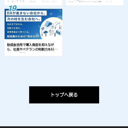
まずは無料Zoom相談で、自社にAIを
原因は“非効率な現場”にある。
19
どう活かせるかを確認しませんか。
変えた院から、利益は静かに伸びて
いる。
助成金活用で導入負担を抑えなが
ら、社長やベテランの判断力をAI資
産として蓄積。
さらに既存技術を眠らせず、新規事
業の種まで見つけ出す。
50名前後の製造業が、無理なく始め
るためのDX支援です。
トップへ戻る