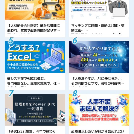
【人材紹介会社限定】細かな管理に
マッチングに時間・連絡はLINE・契
追われ、営業や面談時間が足りず飛
約は紙…
躍を諦めかける方
現場の混乱、全部まとめて“1つ”で
5
6
解決する方法とは？
今すぐ知ってください、この一元化
ソリューション！
情シス不在でもDXは進む。
「人を増やすか、AIに任せるか。」
専門用語なし。現場の言葉で、仕組
その判断ひとつで、会社の利益構造
み化まで伴走
は一変する。
7
8
次の勝者は、“導入した企業”だけ
です。
「そのExcel集計、今年で終わり
AIを導入したいが何から始めればい