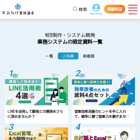
掲載希望
検索
WEB制作・システム開発
業務システムの限定資料一覧
一覧
人気順
新着順
1
2
LINEを活用して顧客との関係をさら
営業効率改善のヒントを手に入れ
に深めませんか？
て、競争に勝つ営業力を磨きません
か？
3
4