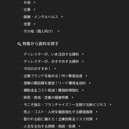
お金
仕事
健康・メンタルヘルス
恋愛
その他（個人向け）
特集から資料を探す
ディレクターが、いま注目する資料
ディレクターが、おすすめする資料
今日のおすすめ！
企業ブランドを高める！PR×集客加速
営業の最前線を激変！リード獲得＆成約
補助金＆コスト削減！最強財務強化
採用・育成・定着の極意特集
今こそ独立・フランチャイズ！一生稼げる新ビジネス
売上・コスト・人材を徹底強化する最強施策
狙われる前に備えろ！企業防衛＆リスク対策
人生を左右する保険・相続・投資