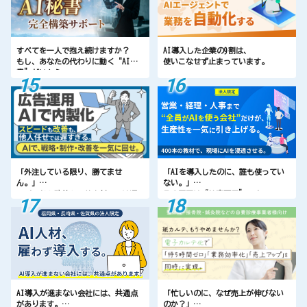
すべてを一人で抱え続けますか？
AI導入した企業の9割は、
もし、あなたの代わりに動く“AI秘
使いこなせず止まっています。
書”がいたら——
15
16
時間も売上も、まったく違う未来に
なります。
「AIを導入したのに、誰も使ってい
「外注している限り、勝てませ
ない。」
ん。」
その原因は“教育不足”です。
スピードも改善も、他人任せでは遅
17
18
使える会社と使えない会社、その差
すぎる。
はもう開いています。
AIで“自社で回す”時代へ。
AI導入が進まない会社には、共通点
「忙しいのに、なぜ売上が伸びない
があります。
のか？」