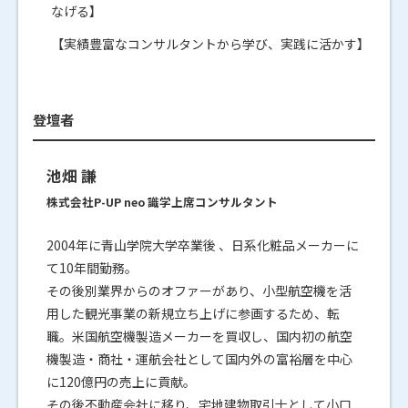
なげる】
【実績豊富なコンサルタントから学び、実践に活かす】
登壇者
池畑 謙
株式会社P-UP neo 識学上席コンサルタント
2004年に青山学院大学卒業後 、日系化粧品メーカーに
て10年間勤務。
その後別業界からのオファーがあり、小型航空機を活
用した観光事業の新規立ち上げに参画するため、転
職。米国航空機製造メーカーを買収し、国内初の航空
機製造・商社・運航会社として国内外の富裕層を中心
に120億円の売上に貢献。
その後不動産会社に移り、宅地建物取引士として小口