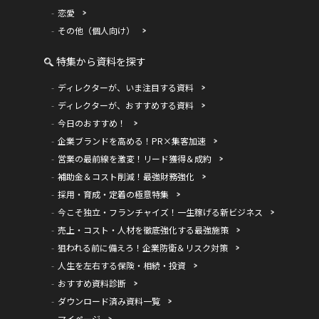
恋愛
その他（個人向け）
特集から資料を探す
ディレクターが、いま注目する資料
ディレクターが、おすすめする資料
今日のおすすめ！
企業ブランドを高める！PR×集客加速
営業の最前線を激変！リード獲得＆成約
補助金＆コスト削減！最強財務強化
採用・育成・定着の極意特集
今こそ独立・フランチャイズ！一生稼げる新ビジネス
売上・コスト・人材を徹底強化する最強施策
狙われる前に備えろ！企業防衛＆リスク対策
人生を左右する保険・相続・投資
おすすめ資料診断
ダウンロード済み資料一覧
マイページ