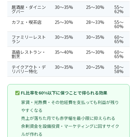
居酒屋・ダイニン
30〜35%
25〜30%
55〜
グバー
62%
カフェ・喫茶店
25〜30%
28〜33%
55〜
60%
ファミリーレスト
30〜35%
30〜35%
60〜
ラン
65%
高級レストラン・
35〜40%
25〜30%
60〜
割烹
65%
テイクアウト・デ
30〜35%
20〜25%
50〜
リバリー特化
58%
FL比率を60%以下に保つことで得られる効果
家賃・光熱費・その他経費を支払っても利益が残り
やすくなる
売上が落ちた月でも赤字幅を最小限に抑えられる
余剰資金を設備投資・マーケティングに回すサイク
ルが作れる