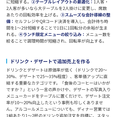
に短縮する。
②テーブルレイアウトの最適化：
1人客・
2人客が多いなら大テーブルを2人掛けに変更し、席数
あたりの回転効率を上げる。
③スムーズな会計導線の整
備：
セルフレジやQRコード決済を導入し、会計待ち時
間を1〜2分短縮することで1日に1回転分の余裕が生ま
れる。
④ランチ限定メニューの絞り込み：
メニュー数を
絞ることで調理時間が短縮され、回転率が向上する。
ドリンク・デザートで追加売上を作る
ドリンクとデザートは原価率が低く（ドリンクで20〜
30%、デザートで25〜35%程度）、客単価アップに直
結する重要なカテゴリです。「食後のコーヒーはいかが
ですか？」という一言の声かけや、デザートの写真入り
メニューカードをテーブルに置くだけで、デザート注文
率が10〜20%向上したという事例も珍しくありませ
ん。アルコールメニューについても、ディナー営業では
1組あたり1〜2杯のドリンク追加注文を目標に、スタッ