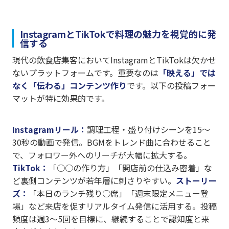
InstagramとTikTokで料理の魅力を視覚的に発
信する
現代の飲食店集客においてInstagramとTikTokは欠かせ
ないプラットフォームです。重要なのは
「映える」では
なく「伝わる」コンテンツ作り
です。以下の投稿フォー
マットが特に効果的です。
Instagramリール：
調理工程・盛り付けシーンを15〜
30秒の動画で発信。BGMをトレンド曲に合わせること
で、フォロワー外へのリーチが大幅に拡大する。
TikTok：
「○○の作り方」「開店前の仕込み密着」な
ど裏側コンテンツが若年層に刺さりやすい。
ストーリー
ズ：
「本日のランチ残り○席」「週末限定メニュー登
場」など来店を促すリアルタイム発信に活用する。投稿
頻度は週3〜5回を目標に、継続することで認知度と来