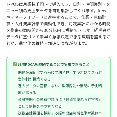
ドPOSは月額数千円〜で導入でき、日別・時間帯別・メ
ニュー別の売上データを自動集計してくれます。freee
やマネーフォワードと連携することで、仕訳・原価計
算・人件費集計まで自動化でき、月次集計にかかる時間
を従来の数時間から30分以内に短縮できます。経営者が
データに基づいて素早く意思決定できる環境を整えるこ
とが、黒字化の維持・加速につながります。
月次PDCAを継続することで実現できること
問題が深刻化する前に早期発見・早期対処できる経
営体制が構築できる
過去データの蓄積により、季節変動や繁閑の予測精
度が高まる
金融機関への融資申請時に「数値で語れる経営者」
として信頼を得やすくなる
複数店舗展開を検討する際の出店判断基準が数値ベ