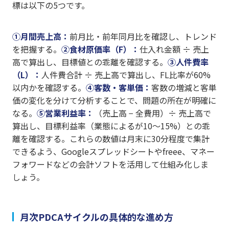
標は以下の5つです。
①月間売上高：
前月比・前年同月比を確認し、トレンド
を把握する。
②食材原価率（F）：
仕入れ金額 ÷ 売上
高で算出し、目標値との乖離を確認する。
③人件費率
（L）：
人件費合計 ÷ 売上高で算出し、FL比率が60%
以内かを確認する。
④客数・客単価：
客数の増減と客単
価の変化を分けて分析することで、問題の所在が明確に
なる。
⑤営業利益率：
（売上高 − 全費用）÷ 売上高で
算出し、目標利益率（業態によるが10〜15%）との乖
離を確認する。これらの数値は月末に30分程度で集計
できるよう、Googleスプレッドシートやfreee、マネー
フォワードなどの会計ソフトを活用して仕組み化しま
しょう。
月次PDCAサイクルの具体的な進め方