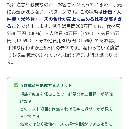
特に注意が必要なのが「お客さんが入っているのに手元
にお金が残らない」パターンです。この状態は
原価・人
件費・光熱費・ロスの合計が売上に占める比率が高すぎ
る
ことで発生します。例えば月商200万円でも、食材原
価80万円（40%）・人件費70万円（35%）・家賃25万
円（12.5%）・その他費用30万円（15%）であれば、
手残りはわずか△5万円の赤字です。賑わっている店舗
でも収益構造が崩れていれば必ず経営は行き詰まりま
す。
収益構造を把握するメリット
損益分岐点を知ることで「必要な売上目標」が明確
になる
どのコスト項目を削減すれば黒字に近づくかが見え
る化できる
感覚ではなく数値ベースで経営判断ができるように