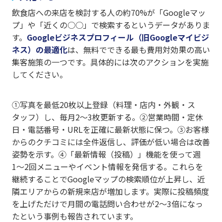
飲食店への来店を検討する人の約70%が「Googleマッ
プ」や「近くの○○」で検索するというデータがありま
す。
Googleビジネスプロフィール（旧Googleマイビジ
ネス）の最適化
は、無料でできる最も費用対効果の高い
集客施策の一つです。具体的には次のアクションを実施
してください。
①写真を最低20枚以上登録（料理・店内・外観・ス
タッフ）し、毎月2〜3枚更新する。②営業時間・定休
日・電話番号・URLを正確に最新状態に保つ。③お客様
からのクチコミには全件返信し、評価が低い場合は改善
姿勢を示す。④「最新情報（投稿）」機能を使って週
1〜2回メニューやイベント情報を発信する。これらを
継続することでGoogleマップの検索順位が上昇し、近
隣エリアからの新規来店が増加します。実際に投稿頻度
を上げただけで月間の電話問い合わせが2〜3倍になっ
たという事例も報告されています。