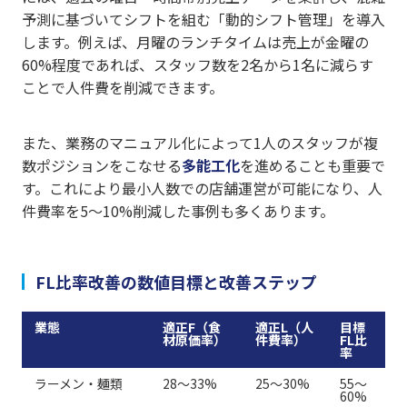
予測に基づいてシフトを組む「動的シフト管理」を導入
します。例えば、月曜のランチタイムは売上が金曜の
60%程度であれば、スタッフ数を2名から1名に減らす
ことで人件費を削減できます。
また、業務のマニュアル化によって1人のスタッフが複
数ポジションをこなせる
多能工化
を進めることも重要で
す。これにより最小人数での店舗運営が可能になり、人
件費率を5〜10%削減した事例も多くあります。
FL比率改善の数値目標と改善ステップ
業態
適正F（食
適正L（人
目標
材原価率）
件費率）
FL比
率
ラーメン・麺類
28〜33%
25〜30%
55〜
60%