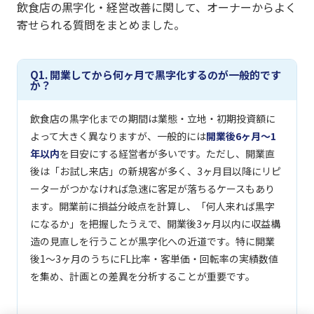
飲食店の黒字化・経営改善に関して、オーナーからよく
寄せられる質問をまとめました。
Q1. 開業してから何ヶ月で黒字化するのが一般的です
か？
飲食店の黒字化までの期間は業態・立地・初期投資額に
よって大きく異なりますが、一般的には
開業後6ヶ月〜1
年以内
を目安にする経営者が多いです。ただし、開業直
後は「お試し来店」の新規客が多く、3ヶ月目以降にリピ
ーターがつかなければ急速に客足が落ちるケースもあり
ます。開業前に損益分岐点を計算し、「何人来れば黒字
になるか」を把握したうえで、開業後3ヶ月以内に収益構
造の見直しを行うことが黒字化への近道です。特に開業
後1〜3ヶ月のうちにFL比率・客単価・回転率の実績数値
を集め、計画との差異を分析することが重要です。