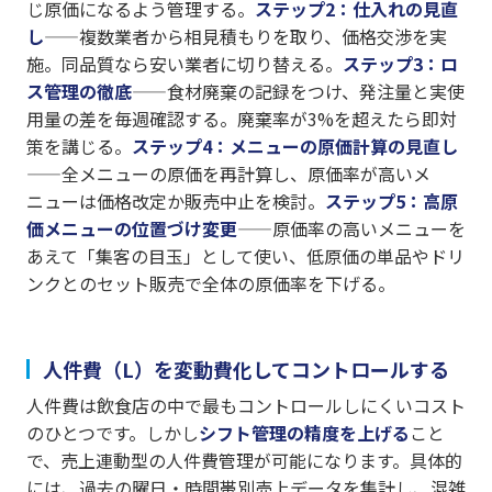
じ原価になるよう管理する。
ステップ2：仕入れの見直
し
——複数業者から相見積もりを取り、価格交渉を実
施。同品質なら安い業者に切り替える。
ステップ3：ロ
ス管理の徹底
——食材廃棄の記録をつけ、発注量と実使
用量の差を毎週確認する。廃棄率が3%を超えたら即対
策を講じる。
ステップ4：メニューの原価計算の見直し
——全メニューの原価を再計算し、原価率が高いメ
ニューは価格改定か販売中止を検討。
ステップ5：高原
価メニューの位置づけ変更
——原価率の高いメニューを
あえて「集客の目玉」として使い、低原価の単品やドリ
ンクとのセット販売で全体の原価率を下げる。
人件費（L）を変動費化してコントロールする
人件費は飲食店の中で最もコントロールしにくいコスト
のひとつです。しかし
シフト管理の精度を上げる
こと
で、売上連動型の人件費管理が可能になります。具体的
には、過去の曜日・時間帯別売上データを集計し、混雑