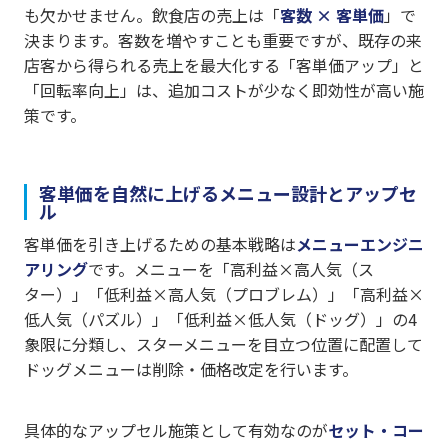
も欠かせません。飲食店の売上は「
客数 × 客単価
」で
決まります。客数を増やすことも重要ですが、既存の来
店客から得られる売上を最大化する「客単価アップ」と
「回転率向上」は、追加コストが少なく即効性が高い施
策です。
客単価を自然に上げるメニュー設計とアップセ
ル
客単価を引き上げるための基本戦略は
メニューエンジニ
アリング
です。メニューを「高利益×高人気（ス
ター）」「低利益×高人気（プロブレム）」「高利益×
低人気（パズル）」「低利益×低人気（ドッグ）」の4
象限に分類し、スターメニューを目立つ位置に配置して
ドッグメニューは削除・価格改定を行います。
具体的なアップセル施策として有効なのが
セット・コー