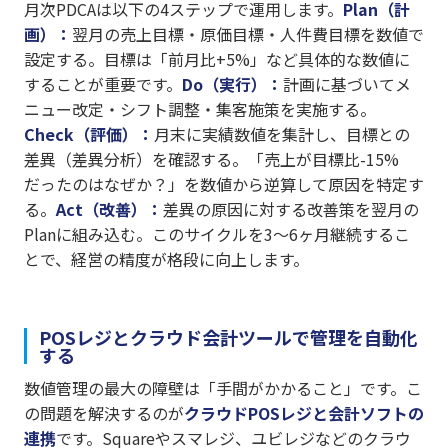
月次PDCAは以下の4ステップで運用します。
Plan（計
画）：
翌月の売上目標・原価目標・人件費目標を数値で
設定する。目標は「前月比+5%」など具体的な数値に
することが重要です。
Do（実行）：
計画に基づいてメ
ニュー改定・シフト調整・集客施策を実施する。
Check（評価）：
月末に実績数値を集計し、目標との
差異（差異分析）を確認する。「売上が目標比-15%
だったのはなぜか？」を数値から逆算して原因を特定す
る。
Act（改善）：
差異の原因に対する改善策を翌月の
Planに組み込む。このサイクルを3〜6ヶ月継続するこ
とで、経営の精度が格段に向上します。
POSレジとクラウド会計ツールで管理を自動化
する
数値管理の最大の障壁は「手間がかかること」です。こ
の問題を解決するのが
クラウドPOSレジと会計ソフトの
連携
です。Squareやスマレジ、ユビレジなどのクラウ