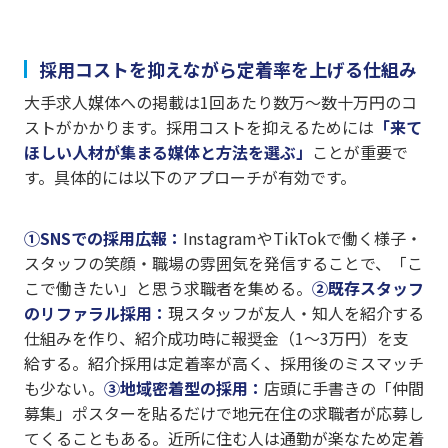
採用コストを抑えながら定着率を上げる仕組み
大手求人媒体への掲載は1回あたり数万〜数十万円のコ
ストがかかります。採用コストを抑えるためには
「来て
ほしい人材が集まる媒体と方法を選ぶ」
ことが重要で
す。具体的には以下のアプローチが有効です。
①SNSでの採用広報：
InstagramやTikTokで働く様子・
スタッフの笑顔・職場の雰囲気を発信することで、「こ
こで働きたい」と思う求職者を集める。
②既存スタッフ
のリファラル採用：
現スタッフが友人・知人を紹介する
仕組みを作り、紹介成功時に報奨金（1〜3万円）を支
給する。紹介採用は定着率が高く、採用後のミスマッチ
も少ない。
③地域密着型の採用：
店頭に手書きの「仲間
募集」ポスターを貼るだけで地元在住の求職者が応募し
てくることもある。近所に住む人は通勤が楽なため定着