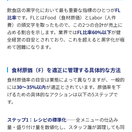
飲食店の黒字化において最も重要な指標のひとつが
FL
比率
です。FLとはFood（食材原価）とLabor（人件
費）の頭文字を取ったもので、この2つの合計が売上に
占める割合を示します。業界では
FL比率60%以下
が健
全経営の目安とされており、これを超えると黒字化が極
めて困難になります。
食材原価（F）を適正に管理する具体的な方法
食材原価率の目安は業態によって異なりますが、一般的
には
30〜35%以内
が適正とされています。原価率を下
げるための具体的なアクションは以下の5ステップで
す。
ステップ1：レシピの標準化
——全メニューの仕込み
量・盛り付け量を数値化し、スタッフ誰が調理しても同