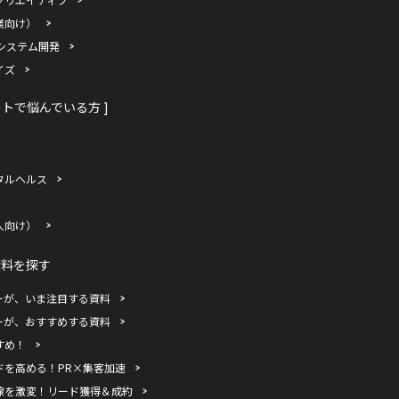
業向け）
システム開発
イズ
ートで悩んでいる方 ]
タルヘルス
人向け）
資料を探す
ーが、いま注目する資料
ーが、おすすめする資料
すめ！
ドを高める！PR×集客加速
線を激変！リード獲得＆成約