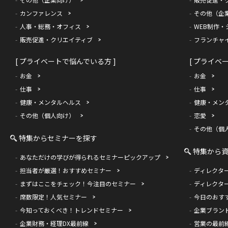
カンファレンス
その他（企
人事・総務・オフィス
WEB制作・
販売促進・クリエイティブ
フランチャ
[ プライベートで悩んでいる方 ]
[ プライベ
お金
お金
仕事
仕事
健康・メンタルヘルス
健康・メン
その他（個人向け）
恋愛
その他（個
特集からセミナーを探す
特集から
あなただけの学びが得られるセミナーピックアップ
担当者が厳選！おすすめセミナー
ディレクタ
まずはここをチェック！今注目のセミナー
ディレクタ
席数限定！人気セミナー
今日のおす
今知っておくべき！トレンドセミナー
企業ブラン
企業財務・経理DX最前線
営業の最前