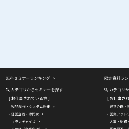
無料セミナーランキング
限定資料ラン
カテゴリからセミナーを探す
カテゴリ
[ お仕事されている方 ]
[ お仕事さ
WEB制作・システム開発
経営企画・
経営企画・専門家
営業アウト
フランチャイズ
人事・総務
その他（企業向け）
販売促進・