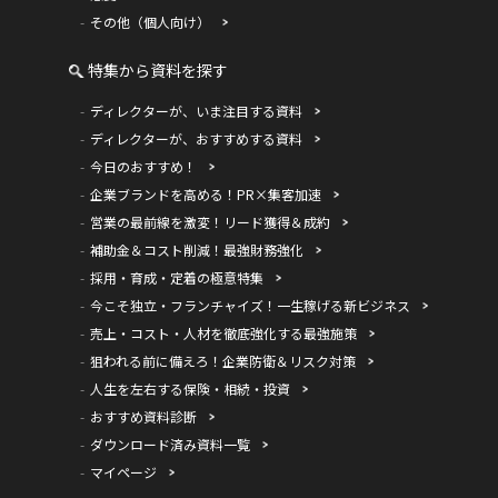
その他（個人向け）
特集から資料を探す
ディレクターが、いま注目する資料
ディレクターが、おすすめする資料
今日のおすすめ！
企業ブランドを高める！PR×集客加速
営業の最前線を激変！リード獲得＆成約
補助金＆コスト削減！最強財務強化
採用・育成・定着の極意特集
今こそ独立・フランチャイズ！一生稼げる新ビジネス
売上・コスト・人材を徹底強化する最強施策
狙われる前に備えろ！企業防衛＆リスク対策
人生を左右する保険・相続・投資
おすすめ資料診断
ダウンロード済み資料一覧
マイページ