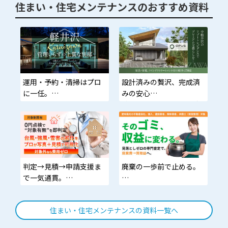
住まい・住宅メンテナンスのおすすめ資料
運用・予約・清掃はプロ
設計済みの贅沢、完成済
に一任。
みの安心
あなたは家族と軽井沢を
動線から素材まで監修済
愉しむだけ。
み。家具・家電・カーテ
ン標準搭載の即入居モデ
ル。
判定→見積→申請支援ま
廃棄の一歩前で止める。
で一気通貫。
初期負担を抑え、家計と
価値を可視化する査定習
資産価値を守る
慣。捨てる決断の前に。
住まい・住宅メンテナンスの資料一覧へ