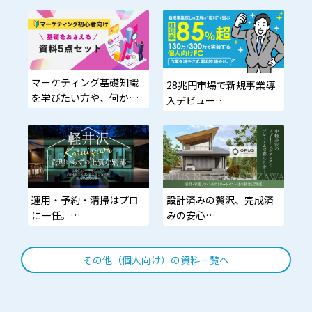
マーケティング基礎知識
28兆円市場で新規事業導
を学びたい方や、何から
入デビュー
始めればいいかわからな
い方に最適
低難易度・在庫不要。個
人でも年3,000万円を目指
せるモデル
「小さく始めて、大きく
運用・予約・清掃はプロ
設計済みの贅沢、完成済
残す。」
に一任。
みの安心
あなたは家族と軽井沢を
動線から素材まで監修済
愉しむだけ。
み。家具・家電・カーテ
その他（個人向け）の資料一覧へ
ン標準搭載の即入居モデ
ル。