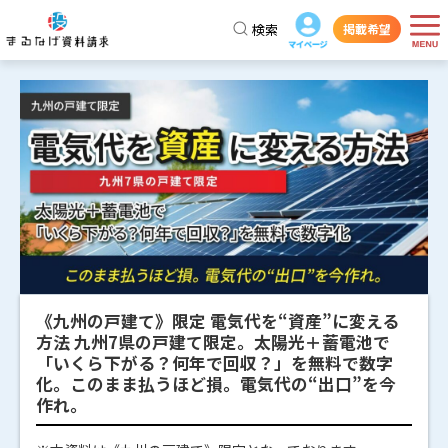
検索
掲載希望
《九州の戸建て》限定 電気代を“資産”に変える
方法 九州7県の戸建て限定。太陽光＋蓄電池で
「いくら下がる？何年で回収？」を無料で数字
化。このまま払うほど損。電気代の“出口”を今
作れ。