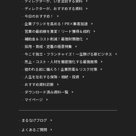
ディレクターが、いま注目する資料
ディレクターが、おすすめする資料
今日のおすすめ！
企業ブランドを高める！PR×集客加速
営業の最前線を激変！リード獲得＆成約
補助金＆コスト削減！最強財務強化
採用・育成・定着の極意特集
今こそ独立・フランチャイズ！一生稼げる新ビジネス
売上・コスト・人材を徹底強化する最強施策
狙われる前に備えろ！企業防衛＆リスク対策
人生を左右する保険・相続・投資
おすすめ資料診断
ダウンロード済み資料一覧
マイページ
まるなげブログ
よくあるご質問